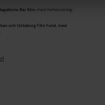
å Hagabions Bar Kino
med Homecoming-
rkan och Göteborg Film Fund, med
t.
r!