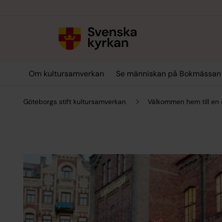
Till innehållet
Till undermeny
Om kultursamverkan
Se människan på Bokmässan
Göteborgs stift kultursamverkan
Välkommen hem till en 