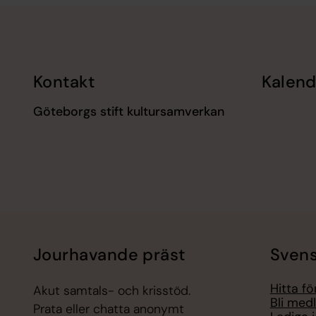
Tillbaka till toppen
Tillbaka till innehållet
Kontakt
Kalend
Göteborgs stift kultursamverkan
Jourhavande präst
Svens
Hitta f
Akut samtals- och krisstöd.
Bli med
Prata eller chatta anonymt