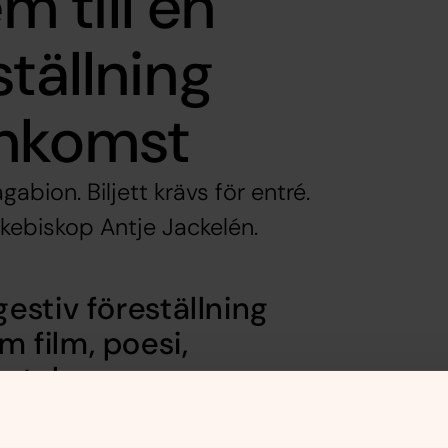
 till en
tällning
emkomst
abion. Biljett krävs för entré.
kebiskop Antje Jackelén.
stiv föreställning
 film, poesi,
mtal.