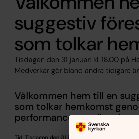
Välkommen hem
suggestiv föres
som tolkar h
Tisdagen den 31 januari kl. 18.00 på Hag
Medverkar gör bland andra tidigare är
Välkommen hem till en sugge
som tolkar hemkomst genom
performance, musik och sa
Tid: Tisdagen den 31 januari kl. 18.00