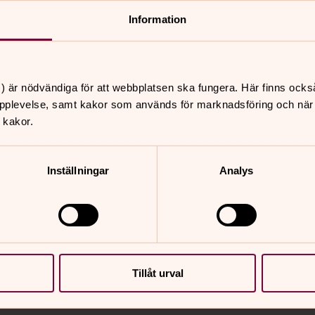
Information
, BAR KINO
 filmer som både uppdaterar och
serna, och sätter ljus på vad
) är nödvändiga för att webbplatsen ska fungera. Här finns ocks
Hagabion låter vi ett flöde av
pplevelse, samt kakor som används för marknadsföring och när vi
r att
tolka begreppet
Homecoming.
 kakor.
ogiannis med band
framtråder
poeten
n Tranemo,
brittiska regissören
Inställningar
Analys
io Lukich
.
ckholms universitet,
docent Anja
, tidigare ärkebiskop i Svenska kyrkan
, i
lmiskt, samhälleligt och teologiskt
Tillåt urval
T:s kommande dokumentärserie