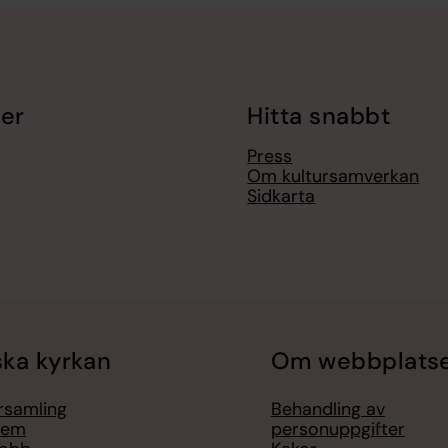
er
Hitta snabbt
Press
Om kultursamverkan
Sidkarta
ka kyrkan
Om webbplats
örsamling
Behandling av
lem
personuppgifter