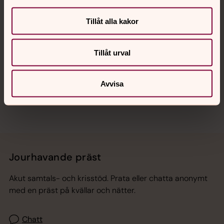
Kalender
Tillåt alla kakor
Hitta snabbt
Tillåt urval
Sociala kanaler
Avvisa
Jourhavande präst
Akut samtals- och krisstöd. Prata eller chatta anonymt
med en präst på kvällar och nätter.
Chatt