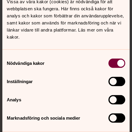
Vissa av våra kakor (cookies) är nödvändiga för att
och vill gärna presentera dem närmare. På samma gång
webbplatsen ska fungera. Här finns också kakor för
ska vi försöka förklara varför rättvis handel är bättre för
analys och kakor som förbättrar din användarupplevelse,
både jorden och de som bebor den.)
samt kakor som används för marknadsföring och när vi
länkar vidare till andra plattformar. Läs mer om våra
kakor.
Samtyckesval
Dela
Nödvändiga kakor
Tillbaka till toppen
Tillbaka till innehållet
Inställningar
Analys
Kontakt
Marknadsföring och sociala medier