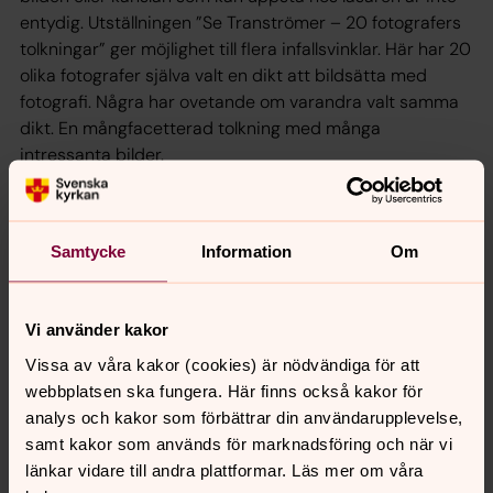
entydig. Utställningen ”Se Tranströmer – 20 fotografers
tolkningar” ger möjlighet till flera infallsvinklar. Här har 20
olika fotografer själva valt en dikt att bildsätta med
fotografi. Några har ovetande om varandra valt samma
dikt. En mångfacetterad tolkning med många
intressanta bilder.
Abecita konstmuseum ligger på Herrljungagatan 15 i
Borås.
Samtycke
Information
Om
http://www.abecitakonst.se/kontakt/hitta-hit/
Vi använder kakor
Vissa av våra kakor (cookies) är nödvändiga för att
webbplatsen ska fungera. Här finns också kakor för
analys och kakor som förbättrar din användarupplevelse,
samt kakor som används för marknadsföring och när vi
Dela
länkar vidare till andra plattformar. Läs mer om våra