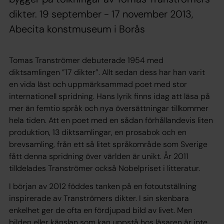
dikter. 19 september - 17 november 2013,
Abecita konstmuseum i Borås
Tomas Tranströmer debuterade 1954 med
diktsamlingen ”17 dikter”. Allt sedan dess har han varit
en vida läst och uppmärksammad poet med stor
internationell spridning. Hans lyrik finns idag att läsa på
mer än femtio språk och nya översättningar tillkommer
hela tiden. Att en poet med en sådan förhållandevis liten
produktion, 13 diktsamlingar, en prosabok och en
brevsamling, från ett så litet språkområde som Sverige
fått denna spridning över världen är unikt. År 2011
tilldelades Tranströmer också Nobelpriset i litteratur.
I början av 2012 föddes tanken på en fotoutställning
inspirerade av Tranströmers dikter. I sin skenbara
enkelhet ger de ofta en fördjupad bild av livet. Men
bilden eller känslan som kan uppstå hos läsaren är inte