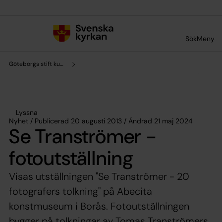
Till innehållet
Till undermeny
Sök
Meny
Göteborgs stift kultursamverkan
Lyssna
Nyhet / Publicerad 20 augusti 2013 / Ändrad 21 maj 2024
Se Tranströmer -
fotoutställning
Visas utställningen "Se Tranströmer - 20
fotografers tolkning" på Abecita
konstmuseum i Borås. Fotoutställningen
bygger på tolkningar av Tomas Tranströmers