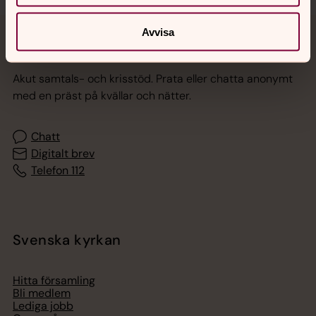
Avvisa
Jourhavande präst
Akut samtals- och krisstöd. Prata eller chatta anonymt
med en präst på kvällar och nätter.
Chatt
Digitalt brev
Telefon 112
Svenska kyrkan
Hitta församling
Bli medlem
Lediga jobb