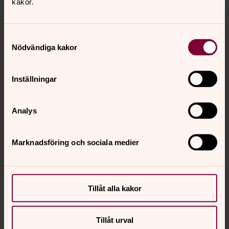
kakor.
Tillbaka till toppen
Tillbaka till innehållet
Samtyckesval
Nödvändiga kakor
Kontakt
Inställningar
Kalender
Analys
Marknadsföring och sociala medier
Hitta snabbt
Sociala kanaler
Tillåt alla kakor
Tillåt urval