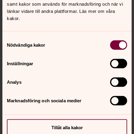
samt kakor som används för marknadsföring och när vi
länkar vidare till andra plattformar. Läs mer om våra
kakor.
Dela
Samtyckesval
Tillbaka till toppen
Tillbaka till innehållet
Nödvändiga kakor
Inställningar
Kontakt
Analys
Kalender
Marknadsföring och sociala medier
Hitta snabbt
Tillåt alla kakor