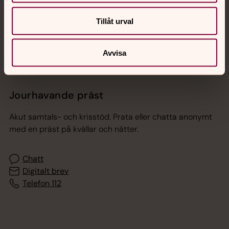
Sociala kanaler
Tillåt urval
Avvisa
Jourhavande präst
Akut samtals- och krisstöd. Prata eller chatta anonymt
med en präst på kvällar och nätter.
Chatt
Digitalt brev
Telefon 112