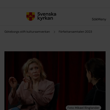
Till innehållet
Till undermeny
Sök
Meny
Göteborgs stift kultursamverkan
Författarsamtalen 2023