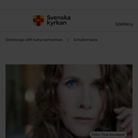
Till innehållet
Till undermeny
Sök
Meny
Göteborgs stift kultursamverkan
Schubertiana