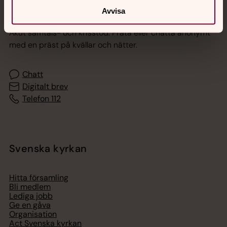
Jourhavande präst
Avvisa
Akut samtals- och krisstöd. Prata eller chatta anonymt
med en präst på kvällar och nätter.
Chatt
Digitalt brev
Telefon 112
Svenska kyrkan
Hitta församling
Bli medlem
Lediga jobb
Ge en gåva
Organisation
Act Svenska kyrkan