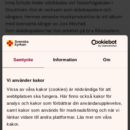
Irma Schultz Keller utbildades vid Teaterhögskolan i
Stockholm. Hon är verksam som skådespelare och
sångare. Hennes senaste musikproduktion är ett album
med översatta sånger av Joni Mitchell.
Som skådespelare har hon arbetat på bl a Riksteatern,
Dramaten och Malmö Dramatiska Teater.
Uppsala Kammarsolister är en av Sveriges främsta
stråkensembler som spelar både barock, klassisk,
Samtycke
Information
Om
romantisk och senare musik. Ensemblen turnerar ofta
såväl i Sverige som utomlands och anlitas regelbundet
av Sveriges Radio P2 för olika inspelningar.
Vi använder kakor
Vissa av våra kakor (cookies) är nödvändiga för att
webbplatsen ska fungera. Här finns också kakor för
analys och kakor som förbättrar din användarupplevelse,
Dela
samt kakor som används för marknadsföring och när vi
länkar vidare till andra plattformar. Läs mer om våra
kakor.
Tillbaka till toppen
Tillbaka till innehållet