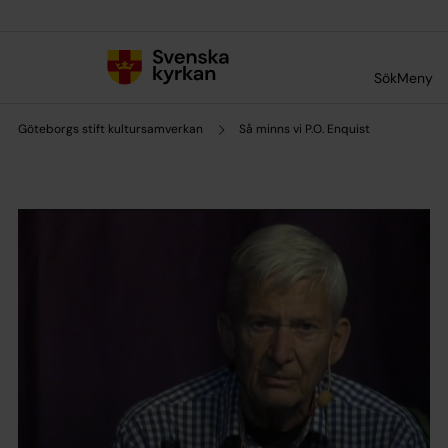
Till innehållet
Till undermeny
Sök
Meny
Göteborgs stift kultursamverkan
Så minns vi P.O. Enquist