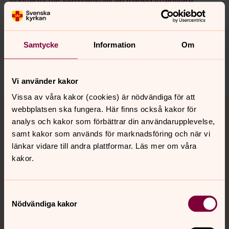
Norstedts har sammanställt en mängd ytterligare
information, kommentarer och klipp.
Samtycke
Information
Om
Dela
Vi använder kakor
Vissa av våra kakor (cookies) är nödvändiga för att
Tillbaka till toppen
Tillbaka till innehållet
webbplatsen ska fungera. Här finns också kakor för
analys och kakor som förbättrar din användarupplevelse,
samt kakor som används för marknadsföring och när vi
länkar vidare till andra plattformar. Läs mer om våra
Kontakt
kakor.
Kalender
Samtyckesval
Nödvändiga kakor