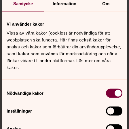
Samtycke
Information
Om
Tillbaka till toppen
Tillbaka till innehållet
Vi använder kakor
Vissa av våra kakor (cookies) är nödvändiga för att
webbplatsen ska fungera. Här finns också kakor för
Kontakt
analys och kakor som förbättrar din användarupplevelse,
samt kakor som används för marknadsföring och när vi
länkar vidare till andra plattformar. Läs mer om våra
Kalender
kakor.
Hitta snabbt
Samtyckesval
Nödvändiga kakor
Sociala kanaler
Inställningar
Analys