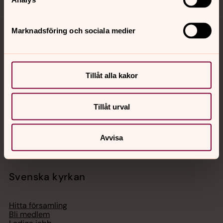
Marknadsföring och sociala medier
Jourhavande präst
Akut samtals- och krisstöd. Prata eller chatta anonymt
med en präst på kvällar och nätter.
Tillåt alla kakor
Chatt
Tillåt urval
Digitalt brev
Telefon 112
Avvisa
Svenska kyrkan
Hitta församling
Bli medlem