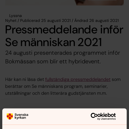
Lyssna
Nyhet / Publicerad 25 augusti 2021 / Ändrad 26 augusti 2021
Pressmeddelande inför
Se människan 2021
24 augusti presenterades programmet inför
Bokmässan som blir ett hybridevent.
Här kan ni läsa det
fullständiga pressmeddelandet
som
berättar om Se människans program, seminarier,
utställningar och den litterära gudstjänsten m.m.
Dela