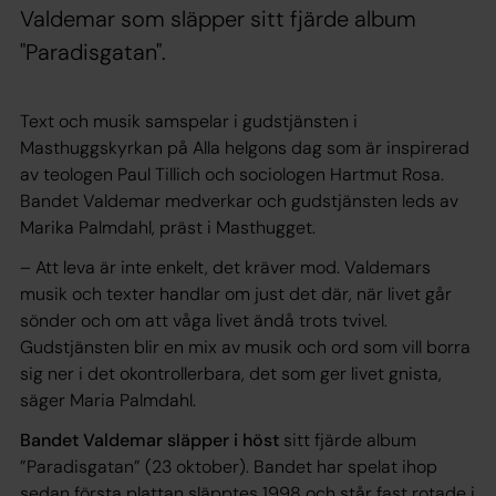
Valdemar som släpper sitt fjärde album
"Paradisgatan".
Text och musik samspelar i gudstjänsten i
Masthuggskyrkan på Alla helgons dag som är inspirerad
av teologen Paul Tillich och sociologen Hartmut Rosa.
Bandet Valdemar medverkar och gudstjänsten leds av
Marika Palmdahl, präst i Masthugget.
– Att leva är inte enkelt, det kräver mod. Valdemars
musik och texter handlar om just det där, när livet går
sönder och om att våga livet ändå trots tvivel.
Gudstjänsten blir en mix av musik och ord som vill borra
sig ner i det okontrollerbara, det som ger livet gnista,
säger Maria Palmdahl.
Bandet Valdemar släpper i höst
sitt fjärde album
”Paradisgatan” (23 oktober). Bandet har spelat ihop
sedan första plattan släpptes 1998 och står fast rotade i