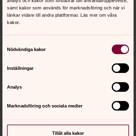
Jenny Jägerfeld, Oskar Kroon och Göran Greider.
analys och kakor som förbättrar din användarupplevelse,
samt kakor som används för marknadsföring och när vi
länkar vidare till andra plattformar. Läs mer om våra
kakor.
Dela
Samtyckesval
Nödvändiga kakor
Tillbaka till toppen
Tillbaka till innehållet
Inställningar
Kontakt
Analys
Kalender
Marknadsföring och sociala medier
Hitta snabbt
Tillåt alla kakor