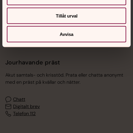
Sociala kanaler
Tillåt urval
Avvisa
Jourhavande präst
Akut samtals- och krisstöd. Prata eller chatta anonymt
med en präst på kvällar och nätter.
Chatt
Digitalt brev
Telefon 112