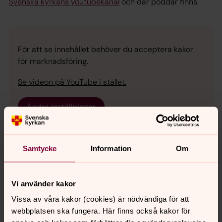
Svenska kyrkans youtubekanal
och där poddar finns.
För att se innehållet behöver du acceptera kakor
för marknadsföring.
Se videon på YouTube i stället.
Ändra inställningar
Samtycke
Information
Om
Bokmässans unga har intervjuat
och filmat författare på Bokmässan
2021
Vi använder kakor
Här kan ni titta på deras filmer! Bland de intervjuade
Vissa av våra kakor (cookies) är nödvändiga för att
finns Mats Jonsson, Vigdis Hjorth, Ann-Helén Laestadius,
webbplatsen ska fungera. Här finns också kakor för