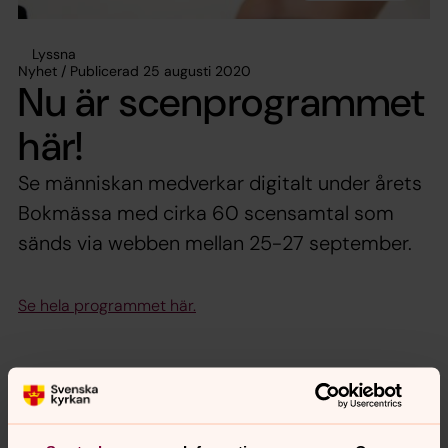
Lyssna
Nyhet / Publicerad 25 augusti 2020
Nu är scenprogrammet
här!
Se människan medverkar digitalt under årets
Bokmässa med cirka 60 scensamtal som
sänds via webben mellan 25-27 september.
Se hela programmet här.
Dela