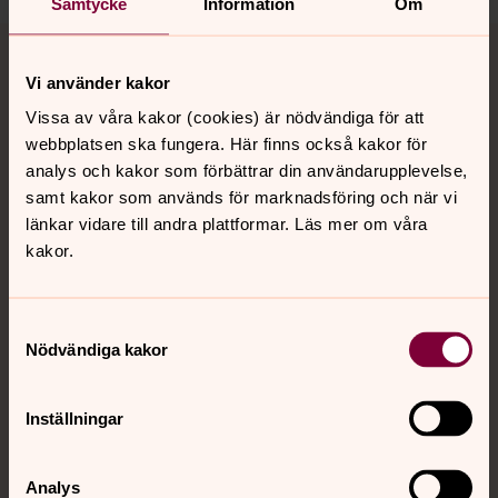
Samtycke
Information
Om
Tillbaka till toppen
Tillbaka till innehållet
Vi använder kakor
Vissa av våra kakor (cookies) är nödvändiga för att
Kontakt
webbplatsen ska fungera. Här finns också kakor för
analys och kakor som förbättrar din användarupplevelse,
samt kakor som används för marknadsföring och när vi
länkar vidare till andra plattformar. Läs mer om våra
Kalender
kakor.
Hitta snabbt
Samtyckesval
Nödvändiga kakor
Sociala kanaler
Inställningar
Analys