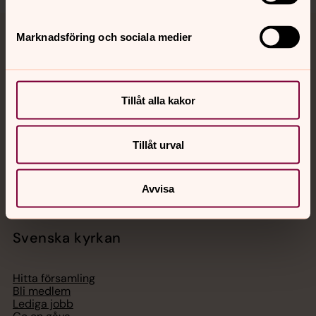
Marknadsföring och sociala medier
Jourhavande präst
Akut samtals- och krisstöd. Prata eller chatta anonymt
med en präst på kvällar och nätter.
Tillåt alla kakor
Chatt
Tillåt urval
Digitalt brev
Telefon 112
Avvisa
Svenska kyrkan
Hitta församling
Bli medlem
Lediga jobb