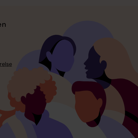
en
relse