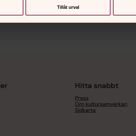
Tillåt urval
er
Hitta snabbt
Press
Om kultursamverkan
Sidkarta