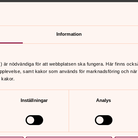
Information
 Hagen medverkar på
25 september! Lagom till
iografiska bok Bekännelser,
) är nödvändiga för att webbplatsen ska fungera. Här finns ocks
lag. Sångerskan ger också en
pplevelse, samt kakor som används för marknadsföring och när vi
 kakor.
en 24 september.
Inställningar
Analys
rkar på Bok&Biblioteksmässan i
 kommer Nina Hagens självbiografiska
m Förlag. Sångerskan ger också en
mber.