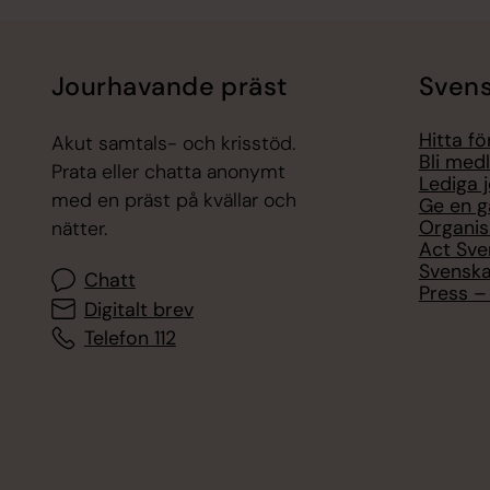
Jourhavande präst
Svens
Hitta f
Akut samtals- och krisstöd.
Bli med
Prata eller chatta anonymt
Lediga 
med en präst på kvällar och
Ge en g
Organis
nätter.
Act Sve
Svenska
Chatt
Press – 
Digitalt brev
Telefon 112