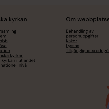
ka kyrkan
Om webbplats
örsamling
Behandling av
lem
personuppgifter
jobb
Kakor
åva
Lyssna
ation
Tillgänglighetsredogö
nska kyrkan
 kyrkan i utlandet
nationell nivå