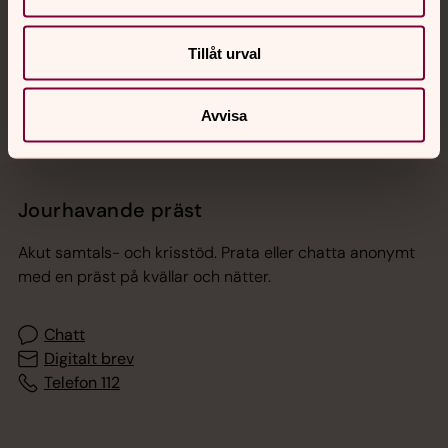
Sociala kanaler
Tillåt urval
Avvisa
Jourhavande präst
Akut samtals- och krisstöd. Prata eller chatta anonymt
med en präst på kvällar och nätter.
Chatt
Digitalt brev
Telefon 112