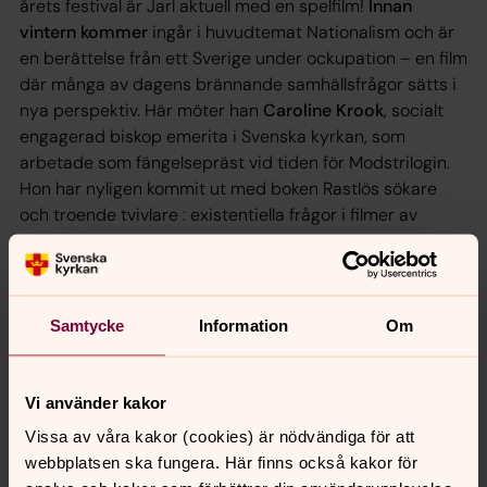
årets festival är Jarl aktuell med en spelfilm!
Innan
vintern kommer
ingår i huvudtemat Nationalism och är
en berättelse från ett Sverige under ockupation – en film
där många av dagens brännande samhällsfrågor sätts i
nya perspektiv. Här möter han
Caroline Krook
, socialt
engagerad biskop emerita i Svenska kyrkan, som
arbetade som fängelsepräst vid tiden för Modstrilogin.
Hon har nyligen kommit ut med boken
Rastlös sökare
och troende tvivlare : existentiella frågor i filmer av
Ingmar Bergman
.
Samtalet arrangeras i samarbete mellan Göteborg Film
Festival och Svenska kyrkan
.
Samtycke
Information
Om
Medverkande: Stefan Jarl, Caroline Krook
Plats: Auktionsverket Kulturarena
, Tredje Långgatan 9,
Vi använder kakor
Göteborg
Vissa av våra kakor (cookies) är nödvändiga för att
webbplatsen ska fungera. Här finns också kakor för