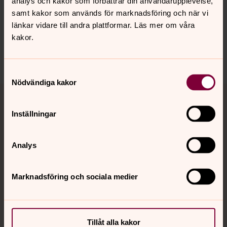
analys och kakor som förbättrar din användarupplevelse,
samt kakor som används för marknadsföring och när vi
länkar vidare till andra plattformar. Läs mer om våra
kakor.
Dela
Samtyckesval
Nödvändiga kakor
Tillbaka till toppen
Tillbaka till innehållet
Inställningar
Kontakt
Analys
Kalender
Marknadsföring och sociala medier
Hitta snabbt
Tillåt alla kakor