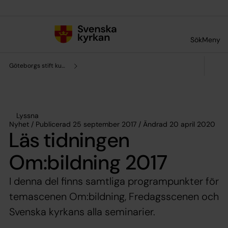
Till innehållet
Till undermeny
Sök
Meny
Göteborgs stift kultursamverkan
Lyssna
Nyhet / Publicerad 25 september 2017 / Ändrad 20 april 2020
Läs tidningen
Om:bildning 2017
I denna del finns samtliga programpunkter för
temascenen Om:bildning, Fredagsscenen och
Svenska kyrkans alla seminarier.