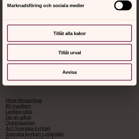
Marknadsföring och sociala medier
Akut samtals- och krisstöd. Prata eller chatta anonymt
med en präst på kvällar och nätter.
Tillåt alla kakor
Chatt
Digitalt brev
Telefon 112
Tillåt urval
Avvisa
Svenska kyrkan
Hitta församling
Bli medlem
Lediga jobb
Ge en gåva
Organisation
Act Svenska kyrkan
Svenska kyrkan i utlandet