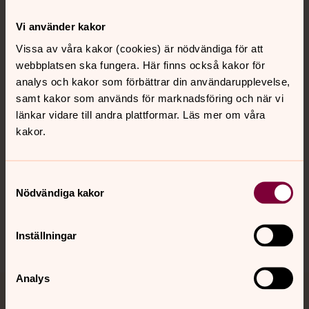
Vi använder kakor
Kontakt
Vissa av våra kakor (cookies) är nödvändiga för att
webbplatsen ska fungera. Här finns också kakor för
analys och kakor som förbättrar din användarupplevelse,
Kalender
samt kakor som används för marknadsföring och när vi
länkar vidare till andra plattformar. Läs mer om våra
kakor.
Hitta snabbt
Samtyckesval
Nödvändiga kakor
Sociala kanaler
Inställningar
Analys
Jourhavande präst