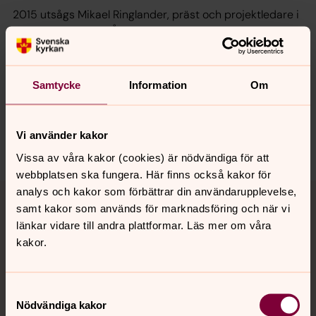
2015 utsågs Mikael Ringlander, präst och projektledare i
Göteborgs stift, till Årets förnyare i Svenska kyrkan. Han
fick priset för sitt arbete med ”gränsöverskridande
arrangemang” i Kultursamverkan, Göteborg.
Samtycke
Information
Om
Vi använder kakor
Dela
Vissa av våra kakor (cookies) är nödvändiga för att
webbplatsen ska fungera. Här finns också kakor för
Tillbaka till toppen
Tillbaka till innehållet
analys och kakor som förbättrar din användarupplevelse,
samt kakor som används för marknadsföring och när vi
länkar vidare till andra plattformar. Läs mer om våra
kakor.
Kontakt
Samtyckesval
Nödvändiga kakor
Kalender