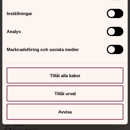
Inställningar
Hitta snabbt
Analys
Sociala kanaler
Marknadsföring och sociala medier
Tillåt alla kakor
Jourhavande präst
Tillåt urval
Akut samtals- och krisstöd. Prata eller chatta anonymt
med en präst på kvällar och nätter.
Avvisa
Chatt