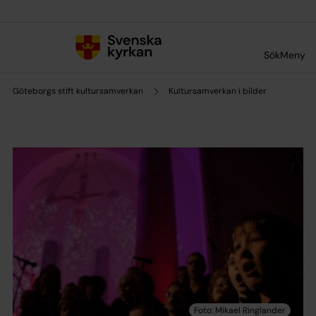
Till innehållet
Till undermeny
Sök
Meny
Göteborgs stift kultursamverkan
Kultursamverkan i bilder