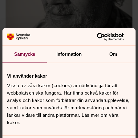
Samtycke
Information
Om
Vi använder kakor
Vissa av våra kakor (cookies) är nödvändiga för att
webbplatsen ska fungera. Här finns också kakor för
Erik Jeppsson
analys och kakor som förbättrar din användarupplevelse,
Mikael Ringlander
samt kakor som används för marknadsföring och när vi
Präst & projektledare för Kultursamverkan Svenska
länkar vidare till andra plattformar. Läs mer om våra
kyrkan, ordförande i juryn. Tidigare pressfotograf.
kakor.
En av projektledarna för Svenska kyrkans stora