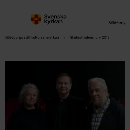
Till innehållet
Till undermeny
Sök
Meny
Göteborgs stift kultursamverkan
Filmfestivalens jury 2018