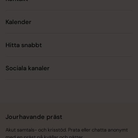
Kalender
Hitta snabbt
Sociala kanaler
Jourhavande präst
Akut samtals- och krisstöd. Prata eller chatta anonymt
med en präst på kvällar och nätter.