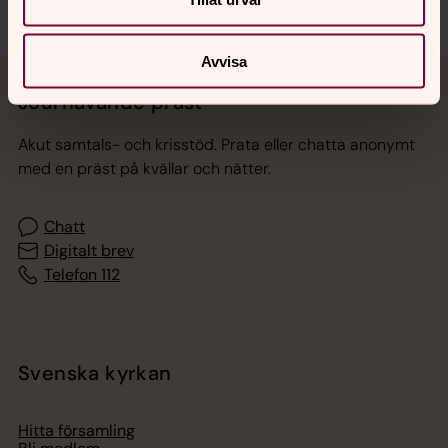
Avvisa
Jourhavande präst
Akut samtals- och krisstöd. Prata eller chatta anonymt
med en präst på kvällar och nätter.
Chatt
Digitalt brev
Telefon 112
Svenska kyrkan
Hitta församling