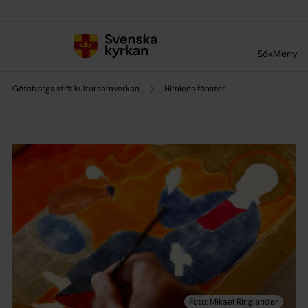
Till innehållet
Till undermeny
Sök
Meny
Göteborgs stift kultursamverkan
Himlens fönster