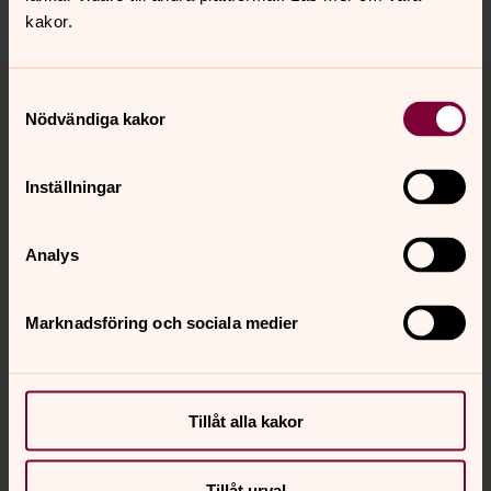
Dela
kakor.
Tillbaka till toppen
Tillbaka till innehållet
Samtyckesval
Nödvändiga kakor
Kontakt
Inställningar
Analys
Kalender
Marknadsföring och sociala medier
Hitta snabbt
Tillåt alla kakor
Sociala kanaler
Tillåt urval