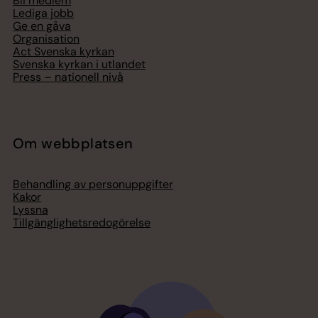
Bli medlem
Lediga jobb
Ge en gåva
Organisation
Act Svenska kyrkan
Svenska kyrkan i utlandet
Press – nationell nivå
Om webbplatsen
Behandling av personuppgifter
Kakor
Lyssna
Tillgänglighetsredogörelse