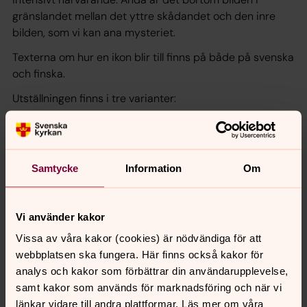
gränslandet mellan det yttre skådandet och den inre
bilden, som vi kan ana mysteriet.
Texterna om hur en ikon blir till finns på både på svenska
och finska.
Utställningen finns i tre varianter:
12 bilder i storlek 84x64 cm i glas och ram, ställs på
stafflier eller hängs med linor
12 bilder i storlek 66x45 cm på kapaskiva, fästs med
Samtycke
Information
Om
häftkuddar
12 bilder i storlek 60x40 cm, kapaskivor med ram,
ställs på stafflier eller hängs med linor
Vi använder kakor
Vissa av våra kakor (cookies) är nödvändiga för att
webbplatsen ska fungera. Här finns också kakor för
analys och kakor som förbättrar din användarupplevelse,
samt kakor som används för marknadsföring och när vi
länkar vidare till andra plattformar. Läs mer om våra