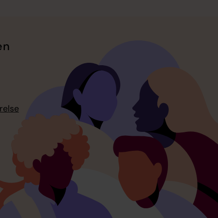
en
relse