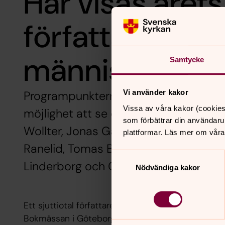
Här visas årets
författarsamta
människan
Samtycke
Vi använder kakor
Programpunkterna på Bokmässan finns
Vissa av våra kakor (cookies
möjlighet att se och lyssna till bland
som förbättrar din användaru
Wollter, Jonas Gardell, Elisabeth Åsbri
plattformar. Läs mer om våra
Ranelid, Tomas Bannerhed, Lena Ander
Samtyckesval
Linderborg och Göran Greider.
Nödvändiga kakor
Ett sjuttiotal författare besökte under de fyra 
Bokmässan i Göteborg 2018.
Samtalen finns att fö