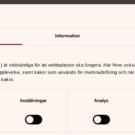
l på Se
Information
 nu på Youtube! Här har ni
) är nödvändiga för att webbplatsen ska fungera. Här finns ocks
 andra Leif GW Persson, Stina
pplevelse, samt kakor som används för marknadsföring och när vi
nk, Theodor Kallifatides, Björn
 kakor.
sson, Torbjörn Tännsjö, Åsa
Inställningar
Analys
dagarna Se människan-montern på
lja på Youtube.