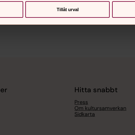
Tillåt urval
er
Hitta snabbt
Press
Om kultursamverkan
Sidkarta