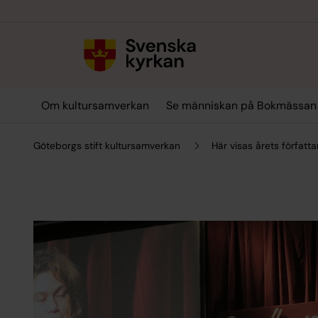
Till innehållet
Till undermeny
Om kultursamverkan
Se människan på Bokmässan
Göteborgs stift kultursamverkan
Här visas årets förfat