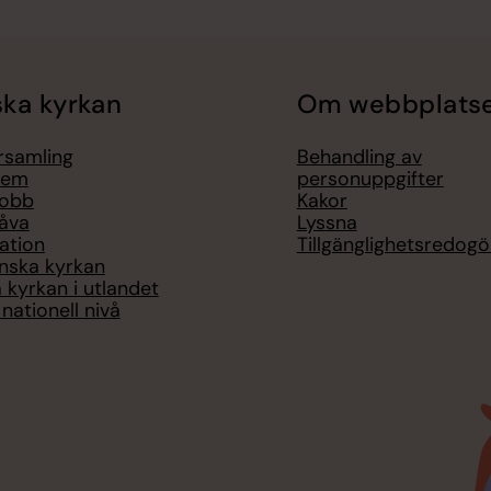
ka kyrkan
Om webbplats
örsamling
Behandling av
lem
personuppgifter
jobb
Kakor
åva
Lyssna
ation
Tillgänglighetsredogö
nska kyrkan
 kyrkan i utlandet
nationell nivå