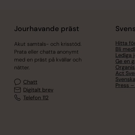
Jourhavande präst
Svens
Hitta f
Akut samtals- och krisstöd.
Bli med
Prata eller chatta anonymt
Lediga 
med en präst på kvällar och
Ge en g
Organis
nätter.
Act Sve
Svenska
Chatt
Press – 
Digitalt brev
Telefon 112