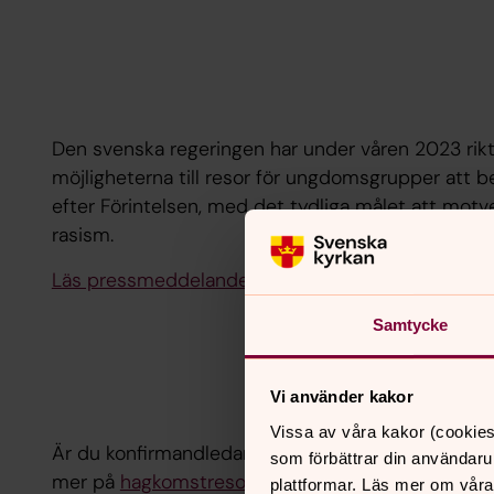
Den svenska regeringen har under våren 2023 rikt
möjligheterna till resor för ungdomsgrupper att 
efter Förintelsen, med det tydliga målet att mot
rasism.
Läs pressmeddelandet här.
Samtycke
Vi använder kakor
Vissa av våra kakor (cookies
Är du konfirmandledare, skolledare, lärare eller n
som förbättrar din användaru
mer på
hagkomstresor.org
eller ta kontakt med p
plattformar. Läs mer om våra