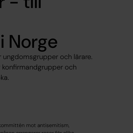
- till
i Norge
ör ungdomsgrupper och lärare.
ör konfirmandgrupper och
ka.
kommittén mot antisemitism,
åsen arrangerar resor för olika