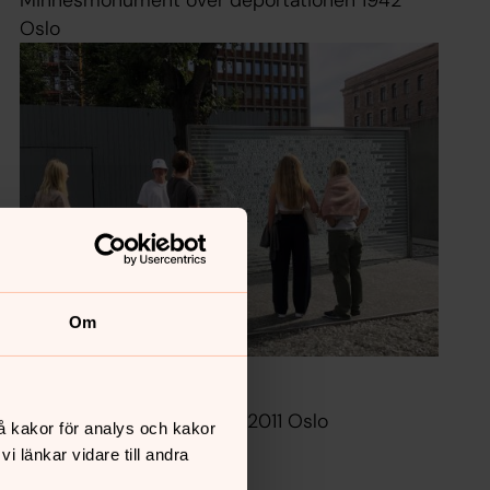
Oslo
Om
Foto: Kristina Bergqvist
Minnesmärke efter 22 juli 2011 Oslo
å kakor för analys och kakor
 länkar vidare till andra