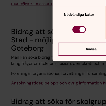
marie@voksenaasen.no
Samtyckesval
Nödvändiga kakor
Bidrag att söka hos Levand
Stad - möjligt även för kon
Göteborg
Avvisa
Man kan söka bidrag för aktiviteter som bidrar til
kring frågor om tolerans, rasism, demokrati och mä
Föreningar, organisationer, förvaltningar, församli
Ansökningstider, belopp och övrig information fi
Bidrag att söka för skolgru