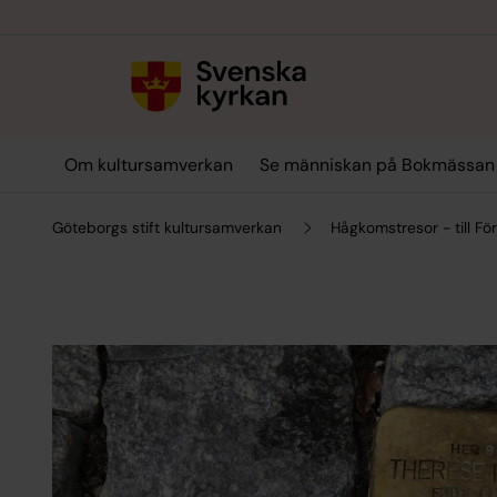
Till innehållet
Till undermeny
Om kultursamverkan
Se människan på Bokmässan
Göteborgs stift kultursamverkan
Hågkomstresor - till Fö