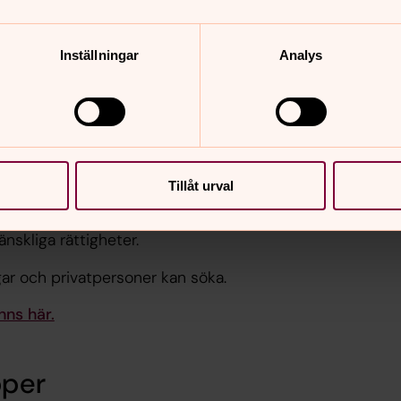
Inställningar
Analys
e historia Göteborgs
firmandgrupper i
Tillåt urval
l att informera om och skapa diskussion
nskliga rättigheter.
ngar och privatpersoner kan söka.
nns här.
pper