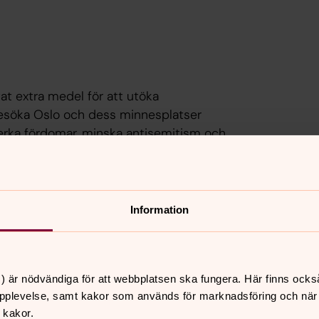
at extra medel för att utöka
besöka Oslo och dess minnesplatser
verka fördomar, minska antisemitism och
Information
) är nödvändiga för att webbplatsen ska fungera. Här finns ocks
ågon annan som vill boka en resa? Läs
pplevelse, samt kakor som används för marknadsföring och när vi
edagog Marie Thrana Tindstad
 kakor.