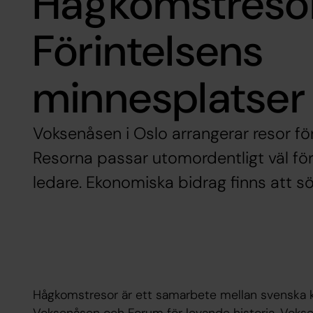
Hågkomstresor 
Förintelsens
minnesplatser 
Voksenåsen i Oslo arrangerar resor f
Resorna passar utomordentligt väl f
ledare. Ekonomiska bidrag finns att sö
Hågkomstresor är ett samarbete mellan svenska 
Voksenåsen och Forum för levande historia. Voksen