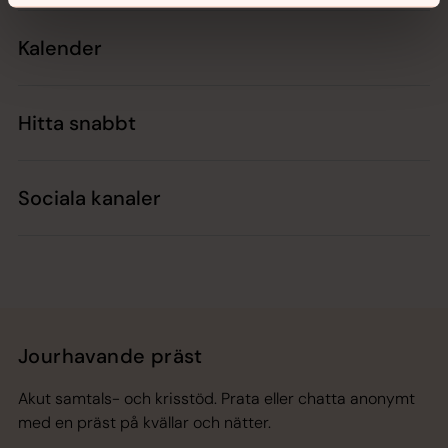
Kalender
Hitta snabbt
Sociala kanaler
Jourhavande präst
Akut samtals- och krisstöd. Prata eller chatta anonymt
med en präst på kvällar och nätter.