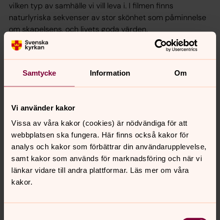
vilken typ av samhälle vi vill leva i. I filmen finns
naturlyriska sekvenser av stor skönhet som påminnelse
om skapelsens, och livets goda värden.
Svenska kyrkans filmpris delas årligen ut till en svensk
långfilm som har premiär under festivalen. Filmen ska
hålla hög konstnärlig kvalitet och synliggöra bland annat
Samtycke
Information
Om
existentiella, rättvise- och sociala frågor i berättelse och
uttryck.
Vi använder kakor
Vissa av våra kakor (cookies) är nödvändiga för att
webbplatsen ska fungera. Här finns också kakor för
analys och kakor som förbättrar din användarupplevelse,
samt kakor som används för marknadsföring och när vi
länkar vidare till andra plattformar. Läs mer om våra
kakor.
Samtyckesval