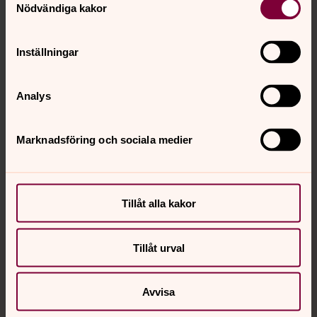
Nödvändiga kakor
Inställningar
Foto: Mikael Ringlander
Marit Kapla, filmfestivalens konstnärliga ledare, Stefan
Analys
Jarl, Ingvar Humlén ordf. för Se människan.
Marknadsföring och sociala medier
Dela
Tillåt alla kakor
Tillbaka till toppen
Tillbaka till innehållet
Tillåt urval
Avvisa
Kontakt