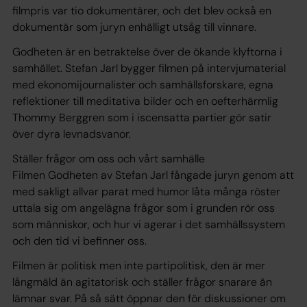
filmpris var tio dokumentärer, och det blev också en
dokumentär som juryn enhälligt utsåg till vinnare.
Godheten är en betraktelse över de ökande klyftorna i
samhället. Stefan Jarl bygger filmen på intervjumaterial
med ekonomijournalister och samhällsforskare, egna
reflektioner till meditativa bilder och en oefterhärmlig
Thommy Berggren som i iscensatta partier gör satir
över dyra levnadsvanor.
Ställer frågor om oss och vårt samhälle
Filmen Godheten av Stefan Jarl fångade juryn genom att
med sakligt allvar parat med humor låta många röster
uttala sig om angelägna frågor som i grunden rör oss
som människor, och hur vi agerar i det samhällssystem
och den tid vi befinner oss.
Filmen är politisk men inte partipolitisk, den är mer
långmäld än agitatorisk och ställer frågor snarare än
lämnar svar. På så sätt öppnar den för diskussioner om