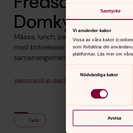
Fredsdagen 8:e
Samtycke
Domkyrkan
Vi använder kakor
Mässa, lunch, panelsamtal, konsert, tea
Vissa av våra kakor (cookies
med bokrelease för boken om Kulturs
som förbättrar din användaru
plattformar. Läs mer om våra
samarrangemang.
Samtyckesval
Nödvändiga kakor
Välkomna till en dag fylld av aktiviteter, program fi
Avvisa
Dela