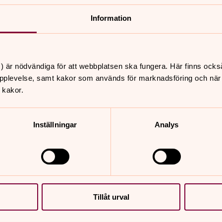
 maj 2016 i
Information
ter, utställning och kaffe
) är nödvändiga för att webbplatsen ska fungera. Här finns ocks
amverkan. Ett
pplevelse, samt kakor som används för marknadsföring och när vi
 kakor.
Inställningar
Analys
nns att läsa här.
Tillåt urval