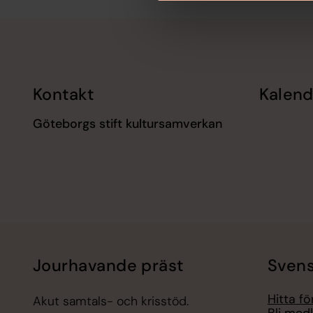
Tillbaka till toppen
Tillbaka till innehållet
Kontakt
Kalend
Göteborgs stift kultursamverkan
Jourhavande präst
Svens
Hitta f
Akut samtals- och krisstöd.