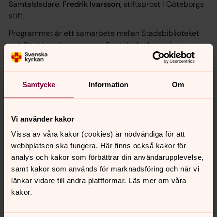
Samtalsledare:
Fredrik Ivarsson
, stiftsprost i Göteborgs
stift
Programmet är ett samarbete mellan Stadsbiblioteket
och Se människan-scenen, Svenska kyrkan, på
Bokmässan och Sensus, som i en serie program under
våren lyfter aktuella böcker.
Samtycke
Information
Om
Plats: Trappscenen, stadsbiblioteket vid Götaplatsen
Länk till
stadsbiblioteket.
Vi använder kakor
Vissa av våra kakor (cookies) är nödvändiga för att
webbplatsen ska fungera. Här finns också kakor för
analys och kakor som förbättrar din användarupplevelse,
För att se innehållet behöver du acceptera kakor
samt kakor som används för marknadsföring och när vi
för marknadsföring.
länkar vidare till andra plattformar. Läs mer om våra
kakor.
Se videon på Vimeo i stället.