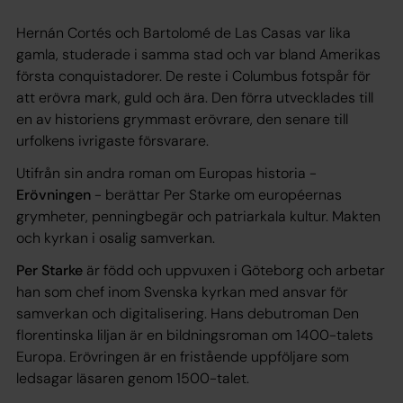
Hernán Cortés och Bartolomé de Las Casas var lika
gamla, studerade i samma stad och var bland Amerikas
första conquistadorer. De reste i Columbus fotspår för
att erövra mark, guld och ära. Den förra utvecklades till
en av historiens grymmast erövrare, den senare till
urfolkens ivrigaste försvarare.
Utifrån sin andra roman om Europas historia -
Erövningen
- berättar Per Starke om européernas
grymheter, penningbegär och patriarkala kultur. Makten
och kyrkan i osalig samverkan.
Per Starke
är född och uppvuxen i Göteborg och arbetar
han som chef inom Svenska kyrkan med ansvar för
samverkan och digitalisering. Hans debutroman
Den
florentinska liljan
är en bildningsroman om 1400-talets
Europa.
Erövringen
är en fristående uppföljare som
ledsagar läsaren genom 1500-talet.