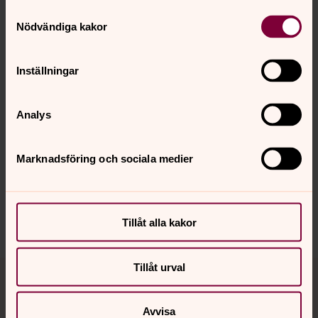
Ändra inställningar
Samtyckesval
Nödvändiga kakor
Inställningar
Se Per Starkes morgonmeditation på Se människan-
scenen 2023.
Analys
Lyssna till morgonmeditationen på Se människan-
scenen som podd.
Marknadsföring och sociala medier
Dela
Tillåt alla kakor
Tillbaka till toppen
Tillbaka till innehållet
Tillåt urval
Avvisa