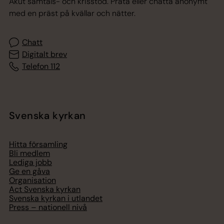
Akut samtals- och krisstöd. Prata eller chatta anonymt
med en präst på kvällar och nätter.
Chatt
Digitalt brev
Telefon 112
Svenska kyrkan
Hitta församling
Bli medlem
Lediga jobb
Ge en gåva
Organisation
Act Svenska kyrkan
Svenska kyrkan i utlandet
Press – nationell nivå