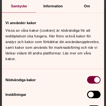
Samtycke
Information
Om
Tillbaka till toppen
Tillbaka till innehållet
Vi använder kakor
Vissa av våra kakor (cookies) är nödvändiga för att
Kontakt
webbplatsen ska fungera. Här finns också kakor för
analys och kakor som förbättrar din användarupplevelse,
samt kakor som används för marknadsföring och när vi
Kalender
länkar vidare till andra plattformar. Läs mer om våra
kakor.
Hitta snabbt
Samtyckesval
Nödvändiga kakor
Sociala kanaler
Inställningar