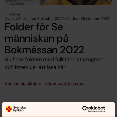
Lyssna
Nyhet / Publicerad 6 oktober 2022 / Ändrad 28 oktober 2022
Folder för Se
människan på
Bokmässan 2022
Nu finns foldern med fullständigt program
och intervjuer att läsa här!
Här kan du bläddra i foldern och läsa mer.
Dela