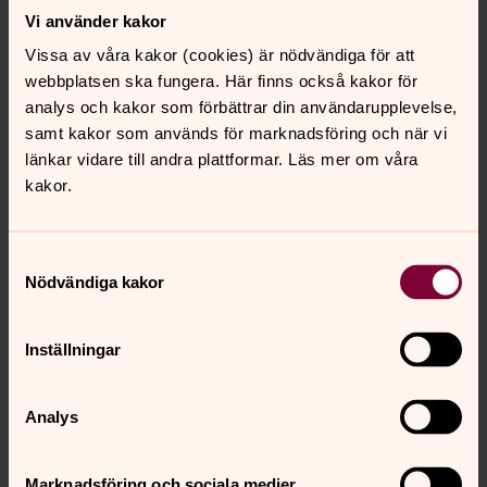
Vi använder kakor
Fredag 2 februari kl. 18.00 Hagabion 1
Vissa av våra kakor (cookies) är nödvändiga för att
Film: Ibelin
webbplatsen ska fungera. Här finns också kakor för
analys och kakor som förbättrar din användarupplevelse,
Internets mest mänskliga kärna blottläggs i årets mest
samt kakor som används för marknadsföring och när vi
gripande dokumentär om den norska gamern Mats liv
länkar vidare till andra plattformar. Läs mer om våra
som Ibelin. När Mats Steen går bort i sviterna av sin
kakor.
muskelsjukdom sörjer föräldrarna vad de trott var ett
ensamt och isolerat liv. Men, det visar sig att Mats var en
älskad medlem av ett community i World of Warcraft
Samtyckesval
och har ett brett nätverk av vänner runtom i världen.
Nödvändiga kakor
Biljett köper du här.
Inställningar
Livet på nätet
Vi får höra om det positiva livet på nätet från filmens
Analys
regissör
Benjamin Ree
, animatören, tillika gamern
Rasmus Tukia
, samt
Cecilia Nyholm
, präst i Svenska
Marknadsföring och sociala medier