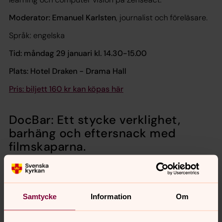
Moderator: Emanuel Karlsten
, journalist och föreläsare.
Språk: engelska
Tid: måndag 29 januari kl. 14.30-15.00
Plats: Hotel Draken - Drama Hall
Pris: biljett 160 kr kan köpas här
DocBar: Ett stycke verklighet,
barhäng och eftersnack med
filmskaparna.
Vill du se brännande berättelser från verkligheten? På
DocBar ser du festivalens hetaste dokumentärer och
möter specialinbjudna gäster som diskuterar filmen
Samtycke
Information
Om
efteråt på Bar Kinos scen. Till filmerna behöver du boka
biljett, till samtalen är det fri entré. Moderator: Camilla
Larsson.