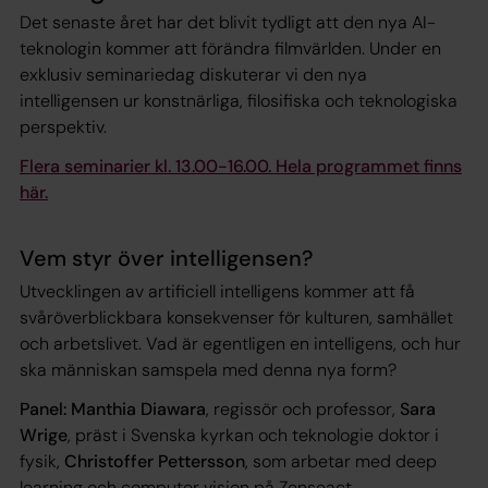
Det senaste året har det blivit tydligt att den nya AI-
teknologin kommer att förändra filmvärlden. Under en
exklusiv seminariedag diskuterar vi den nya
intelligensen ur konstnärliga, filosifiska och teknologiska
perspektiv.
Flera seminarier kl. 13.00-16.00. Hela programmet finns
här.
Vem styr över intelligensen?
Utvecklingen av artificiell intelligens kommer att få
svåröverblickbara konsekvenser för kulturen, samhället
och arbetslivet. Vad är egentligen en intelligens, och hur
ska människan samspela med denna nya form?
Panel: Manthia Diawara
, regissör och professor,
Sara
Wrige
, präst i Svenska kyrkan och teknologie doktor i
fysik,
Christoffer Pettersson
, som arbetar med deep
learning och computer vision på Zenseact.