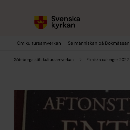
Till innehållet
Till undermeny
Om kultursamverkan
Se människan på Bokmässan
Göteborgs stift kultursamverkan
Filmiska salonger 2022