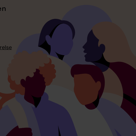
en
relse