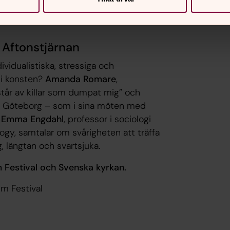
aguchi
 Aftonstjärnan
dividualistiska, stressiga och
 i konsten?
Amanda Romare
,
tår av killar som dumpat mig
” och
 i Göteborg – som i sina möten med
h
Emma Engdahl
, professor i sociologi
ogy,
samtalar om svårigheten att träffa
äg, längtan och svartsjuka.
 Festival och Svenska kyrkan.
lm Festival