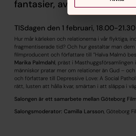
fantasier, av Ryusuke Ham
TISdagen den 1 februari, 18.00-21.30
Hur mår kärleken och relationerna i vår flyktiga, in
fragmentiserade tid? Och hur gestaltar man dem
filmproducent och författare till ”
Halva Malmö bes
Marika Palmdahl
, präst i Masthuggsförsamlingen
människor pratar mer om relationer än Gud – oc
och författare till
Depressive Love: A Social Pathol
rätt, lusten att hålla kvar, smärtan i att släppa i v
Salongen är ett samarbete mellan Göteborg Film
Salongsmoderator: Camilla Larsson
, Göteborg Fi