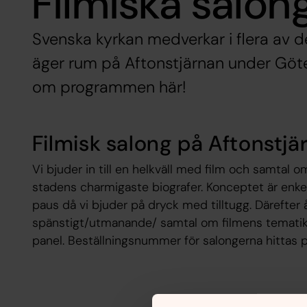
Filmiska salon
Svenska kyrkan medverkar i flera av d
äger rum på Aftonstjärnan under Göte
om programmen här!
Filmisk salong på Aftonstj
Vi bjuder in till en helkväll med film och samtal o
stadens charmigaste biografer. Konceptet är enkelt.
paus då vi bjuder på dryck med tilltugg. Därefter å
spänstigt/utmanande/ samtal om filmens tematik
panel. Beställningsnummer för salongerna hittas 