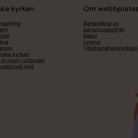
ka kyrkan
Om webbplats
örsamling
Behandling av
lem
personuppgifter
jobb
Kakor
åva
Lyssna
ation
Tillgänglighetsredogö
nska kyrkan
 kyrkan i utlandet
nationell nivå