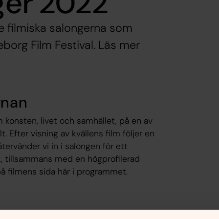
ger 2022
e filmiska salongerna som
borg Film Festival. Läs mer
ärnan
m konsten, livet och samhället, på en av
 Efter visning av kvällens film följer en
tervänder vi in i salongen för ett
, tillsammans med en högprofilerad
på filmens sida här i programmet.