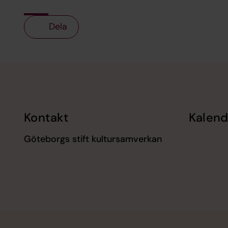
Dela
Tillbaka till toppen
Tillbaka till innehållet
Kontakt
Kalend
Göteborgs stift kultursamverkan