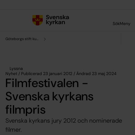
Till innehållet
Till undermeny
Sök
Meny
Göteborgs stift kultursamverkan
Lyssna
Nyhet / Publicerad 23 januari 2012 / Ändrad 23 maj 2024
Filmfestivalen -
Svenska kyrkans
filmpris
Svenska kyrkans jury 2012 och nominerade
filmer.