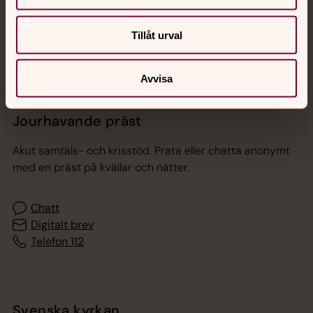
Sociala kanaler
Tillåt urval
Avvisa
Jourhavande präst
Akut samtals- och krisstöd. Prata eller chatta anonymt
med en präst på kvällar och nätter.
Chatt
Digitalt brev
Telefon 112
Svenska kyrkan