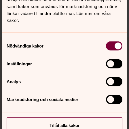
samt kakor som används för marknadsföring och när vi
länkar vidare till andra plattformar. Läs mer om våra
kakor.
Dela
Tillbaka till toppen
Tillbaka till innehållet
Samtyckesval
Nödvändiga kakor
Inställningar
Kontakt
Analys
Kalender
Marknadsföring och sociala medier
Hitta snabbt
Tillåt alla kakor