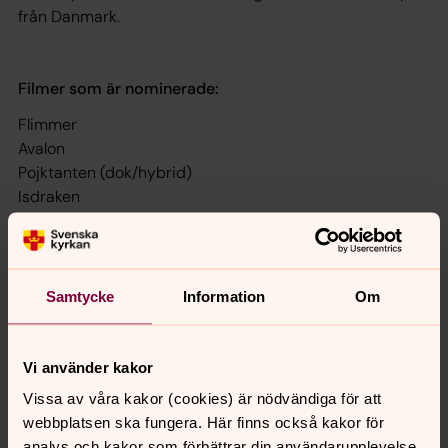
från Danmark.
Filmer som är nominerade:
Flimmer
Avalon
Pojktanten (dok/hybrid)
Isdraken
En gång om året
En ömsesidig sak (dok)
Vi som älskade (dok)
För dig naken (dok)
Samtycke
Information
Om
Drömmar (dok)
Colombianos (dok)
Den mänskliga faktorn – Bi åker till Fukushima (dok)
Vi använder kakor
Don 237 Piteå tingsrätt (dok)
Vissa av våra kakor (cookies) är nödvändiga för att
webbplatsen ska fungera. Här finns också kakor för
analys och kakor som förbättrar din användarupplevelse,