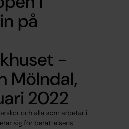
pen i
in på
ukhuset -
n Mölndal,
uari 2022
terskor och alla som arbetar i
erar sig för berättelsens