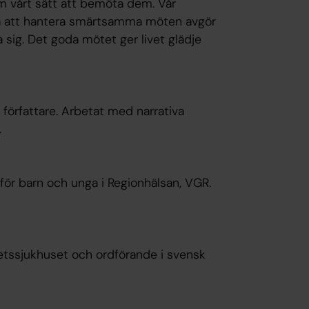
m vårt sätt att bemöta dem. Vår
ga att hantera smärtsamma möten avgör
a sig. Det goda mötet ger livet glädje
författare. Arbetat med narrativa
.
 för barn och unga i Regionhälsan, VGR.
tetssjukhuset och ordförande i svensk