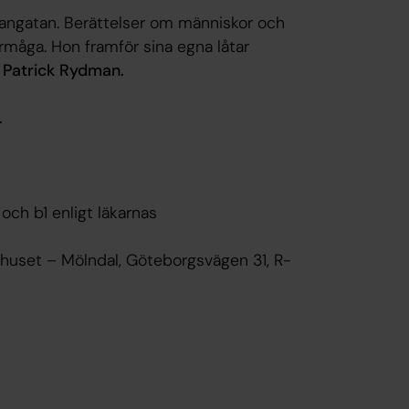
angatan. Berättelser om människor och
rmåga. Hon framför sina egna låtar
d
Patrick Rydman.
.
 och b1 enligt läkarnas
khuset – Mölndal, Göteborgsvägen 31, R-