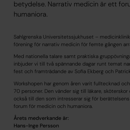
betydelse. Narrativ medicin är ett fo
humaniora.
Sahlgrenska Universitetssjukhuset – medicinklini
förening för narrativ medicin för femte gången ar
Med nationella talare samt praktiska gruppövningar
inbjuder vi till två spännande dagar runt temat narr
fest och framträdande av Sofia Ekberg och Patri
Workshopen har genom åren varit fulltecknad och hi
70 personer. Den vänder sig till läkare, skötersko
också till den som intresserar sig för berättelsens
forum för medicin och humaniora.
Årets medverkande är:
Hans-Inge Persson