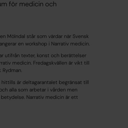
rum för medicin och
ken Mölndal står som värdar när Svensk
rangerar en workshop i Narrativ medicin.
 utifrån texter, konst och berättelser
ativ medicin. Fredagskvällen är vikt till
ck Rydman.
ttills är deltagarantalet begränsat till
r och alla som arbetar i vården men
 betydelse. Narrativ medicin är ett