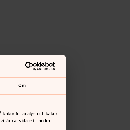
Om
å kakor för analys och kakor
 länkar vidare till andra