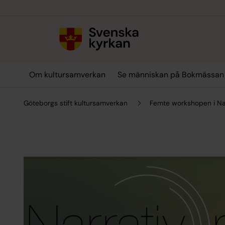
Till innehållet
Till undermeny
Om kultursamverkan
Se människan på Bokmässan
Göteborgs stift kultursamverkan
Femte workshopen i Nar