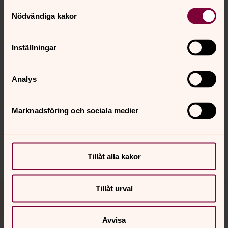
Samtyckesval
För att se innehållet behöver du acceptera kakor
Nödvändiga kakor
för marknadsföring.
Se videon på Vimeo i stället.
Inställningar
Ändra inställningar
Analys
Marknadsföring och sociala medier
Dela
Tillåt alla kakor
Tillbaka till toppen
Tillbaka till innehållet
Tillåt urval
Avvisa