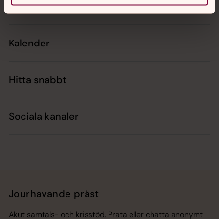
Kontakt
Kalender
Hitta snabbt
Sociala kanaler
Jourhavande präst
Akut samtals- och krisstöd. Prata eller chatta anonymt