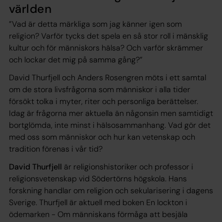
världen
”Vad är detta märkliga som jag känner igen som
religion? Varför tycks det spela en så stor roll i mänsklig
kultur och för människors hälsa? Och varför skrämmer
och lockar det mig på samma gång?”
David Thurfjell och Anders Rosengren möts i ett samtal
om de stora livsfrågorna som människor i alla tider
försökt tolka i myter, riter och personliga berättelser.
Idag är frågorna mer aktuella än någonsin men samtidigt
bortglömda, inte minst i hälsosammanhang. Vad gör det
med oss som människor och hur kan vetenskap och
tradition förenas i vår tid?
David Thurfjell
är religionshistoriker och professor i
religionsvetenskap vid Södertörns högskola. Hans
forskning handlar om religion och sekularisering i dagens
Sverige. Thurfjell är aktuell med boken
En lockton i
ödemarken - Om människans förmåga att besjäla