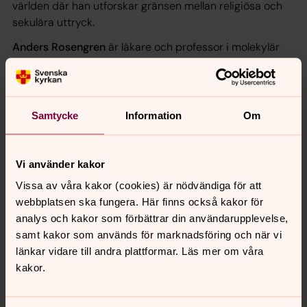
världen
där han utforskar gränsen mellan religiösa och
sekulära uttryck.
Anders Rosengren
är läkare och professor i molekylär
medicin vid Göteborgs universitet som forskar i
levnadsvanor och hälsobeteende. Han gav nyligen ut
boken
Hela livet
- En läkares erfarenheter om hälsa,
forskning och vardagens utmaningar.
Samtycke
Information
Om
Programmet är ett samarbete mellan Stadsbiblioteket
och Se människan-scenen, Svenska kyrkan, på
Vi använder kakor
Bokmässan och Sensus, som i en serie program under
Vissa av våra kakor (cookies) är nödvändiga för att
våren lyfter aktuella böcker.
webbplatsen ska fungera. Här finns också kakor för
Plats: Trappscenen, stadsbiblioteket vid Götaplatsen
analys och kakor som förbättrar din användarupplevelse,
samt kakor som används för marknadsföring och när vi
Tidpunkt: 20 mars 2024
länkar vidare till andra plattformar. Läs mer om våra
Samtalslängd: 60 minuter
kakor.