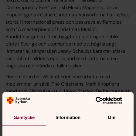
folkrockband och har kallats för ”The Best of
Contemporary Folk” av Irish Music Magazine. Deras
inspelningar av Celtic Christmas-konserterna har hyllats
storts i internationell press och beskrevs av Rambles
som ”A masterpiece of Christmas Music”.
Bandet har genom åren byggt upp en trogen publik
både i Sverige och utomlands med ett högklassigt
låtmaterial, sångerskan Jenny Schaubs karakteristiska
röst och ett alldeles eget sound med rötterna i den
engelska och irländska folkmusiken.
Genom åren har West of Eden samarbetat med
medlemmar ur såväl The Chieftains, Mark Knopfler’s
band som Alison Krauss & Union Station. De har turnerat
bl.a. i England, på Irland och ända bort till Kina.
Årets gästartist är pianisten, flöjtisten och sångaren
Hamish Napier från Skottland.
Samtycke
Information
Om
West of Eden består av:
Lars Broman, fiol