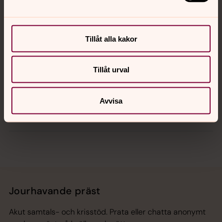
Kontakt
Kalender
Tillåt alla kakor
Tillåt urval
Hitta snabbt
Avvisa
Sociala kanaler
Jourhavande präst
Akut samtals- och krisstöd. Prata eller chatta anonymt