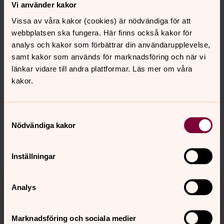
Vi använder kakor
Martin Holmlund, bas
Vissa av våra kakor (cookies) är nödvändiga för att
Ola Karlevo, trummor, bodhran
webbplatsen ska fungera. Här finns också kakor för
Jenny Schaub, sång, dragspel, tin whistle
analys och kakor som förbättrar din användarupplevelse,
Martin Schaub, sång, akustisk gitarr, piano
samt kakor som används för marknadsföring och när vi
Henning Sernhede, gitarr, mandolin, banjo
länkar vidare till andra plattformar. Läs mer om våra
Längd cirka 1 timma och 40 minuter utan paus.
kakor.
Ingen åldersgräns.
Samtyckesval
Nödvändiga kakor
Dela
Inställningar
Tillbaka till toppen
Tillbaka till innehållet
Analys
Marknadsföring och sociala medier