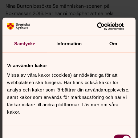
Nina Burton besökte Se människan-scenen på
Bokmässan 2016. Här har ni möjlighet att se hela
samtalet med Sara Blom på
Youtube.
Läs mer på Bonnierförlagens hemsida.
Samtycke
Information
Om
Dela
Vi använder kakor
Vissa av våra kakor (cookies) är nödvändiga för att
webbplatsen ska fungera. Här finns också kakor för
Tillbaka till toppen
Tillbaka till innehållet
analys och kakor som förbättrar din användarupplevelse,
samt kakor som används för marknadsföring och när vi
länkar vidare till andra plattformar. Läs mer om våra
kakor.
Kontakt
Samtyckesval