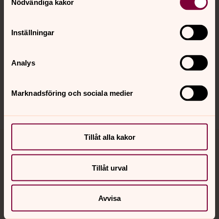
Kalender
Nödvändiga kakor
Inställningar
Hitta snabbt
Analys
Sociala kanaler
Marknadsföring och sociala medier
Tillåt alla kakor
Jourhavande präst
Tillåt urval
Akut samtals- och krisstöd. Prata eller chatta anonymt
med en präst på kvällar och nätter.
Avvisa
Chatt