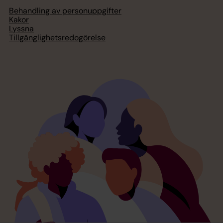
Behandling av personuppgifter
Kakor
Lyssna
Tillgänglighetsredogörelse