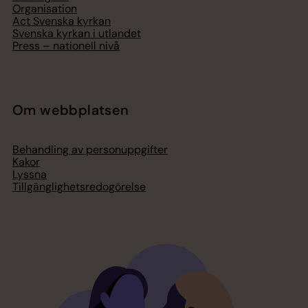
Organisation
Act Svenska kyrkan
Svenska kyrkan i utlandet
Press – nationell nivå
Om webbplatsen
Behandling av personuppgifter
Kakor
Lyssna
Tillgänglighetsredogörelse