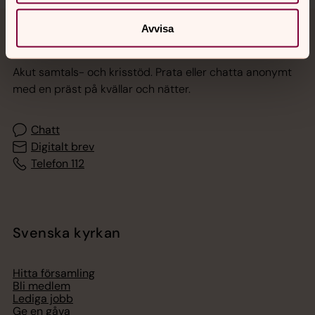
Avvisa
Jourhavande präst
Akut samtals- och krisstöd. Prata eller chatta anonymt
med en präst på kvällar och nätter.
Chatt
Digitalt brev
Telefon 112
Svenska kyrkan
Hitta församling
Bli medlem
Lediga jobb
Ge en gåva