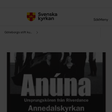
Till innehållet
Till undermeny
Sök
Meny
Göteborgs stift kultursamverkan