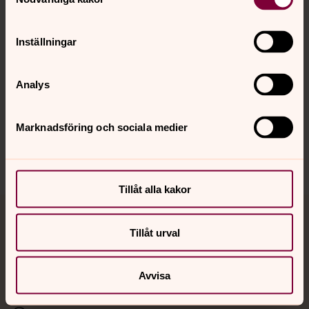
Kalender
Inställningar
Hitta snabbt
Analys
Sociala kanaler
Marknadsföring och sociala medier
Tillåt alla kakor
Jourhavande präst
Tillåt urval
Akut samtals- och krisstöd. Prata eller chatta anonymt
med en präst på kvällar och nätter.
Avvisa