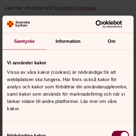
Läs mer om priset på
Norstedts hemsida.
Anneli Jordahl fick även
Ivar Lo-priset 2017.
Såhär lyder prismotiveringen.
Samtycke
Information
Om
Vi använder kakor
Dela
Vissa av våra kakor (cookies) är nödvändiga för att
webbplatsen ska fungera. Här finns också kakor för
analys och kakor som förbättrar din användarupplevelse,
Tillbaka till toppen
Tillbaka till innehållet
samt kakor som används för marknadsföring och när vi
länkar vidare till andra plattformar. Läs mer om våra
kakor.
Kontakt
Samtyckesval
Nödvändiga kakor