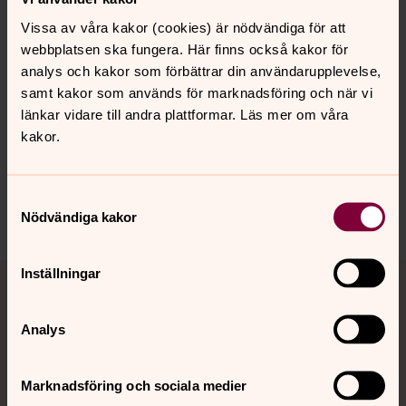
bilder, några ögonblick från verksamheten. Det är bilder
med olika tematik och från lite olika tider i vår 150 åriga
Vissa av våra kakor (cookies) är nödvändiga för att
historia.
webbplatsen ska fungera. Här finns också kakor för
analys och kakor som förbättrar din användarupplevelse,
Tors 26 sep – sön 29 sept 2024, kl. 9.00-17.00
, G01:20
samt kakor som används för marknadsföring och när vi
Svenska mässan
länkar vidare till andra plattformar. Läs mer om våra
kakor.
Samtyckesval
Dela
Nödvändiga kakor
Tillbaka till toppen
Tillbaka till innehållet
Inställningar
Analys
Kontakt
Marknadsföring och sociala medier