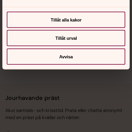
Kalender
Tillåt alla kakor
Hitta snabbt
Tillåt urval
Sociala kanaler
Avvisa
Jourhavande präst
Akut samtals- och krisstöd. Prata eller chatta anonymt
med en präst på kvällar och nätter.