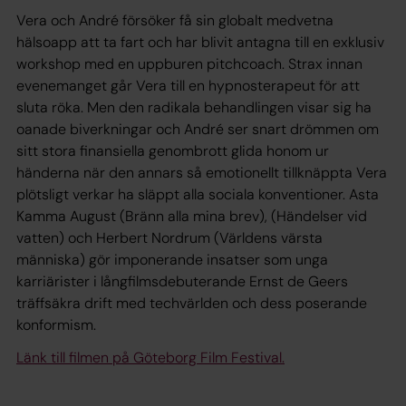
Vera och André försöker få sin globalt medvetna
hälsoapp att ta fart och har blivit antagna till en exklusiv
workshop med en uppburen pitchcoach. Strax innan
evenemanget går Vera till en hypnosterapeut för att
sluta röka. Men den radikala behandlingen visar sig ha
oanade biverkningar och André ser snart drömmen om
sitt stora finansiella genombrott glida honom ur
händerna när den annars så emotionellt tillknäppta Vera
plötsligt verkar ha släppt alla sociala konventioner. Asta
Kamma August (Bränn alla mina brev), (Händelser vid
vatten) och Herbert Nordrum (Världens värsta
människa) gör imponerande insatser som unga
karriärister i långfilmsdebuterande Ernst de Geers
träffsäkra drift med techvärlden och dess poserande
konformism.
Länk till filmen på Göteborg Film Festival.