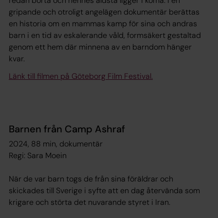
redan borta och hennes äldsta ligger i koma. I en
gripande och otroligt angelägen dokumentär berättas
en historia om en mammas kamp för sina och andras
barn i en tid av eskalerande våld, formsäkert gestaltad
genom ett hem där minnena av en barndom hänger
kvar.
Länk till filmen på Göteborg Film Festival.
Barnen från Camp Ashraf
2024, 88 min, dokumentär
Regi: Sara Moein
När de var barn togs de från sina föräldrar och
skickades till Sverige i syfte att en dag återvända som
krigare och störta det nuvarande styret i Iran.