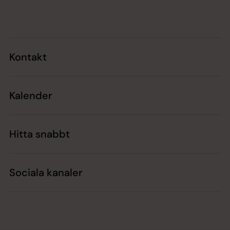
Tillbaka till toppen
Tillbaka till innehållet
Kontakt
Kalender
Hitta snabbt
Sociala kanaler