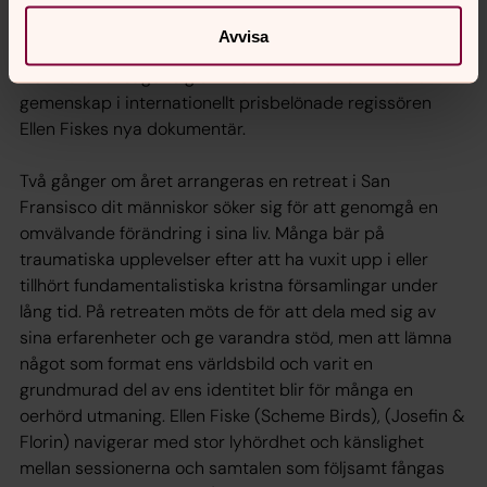
Regi: Ellen Fiske
Avvisa
Människor avsäger sig sin tro och lämnar sin kristna
gemenskap i internationellt prisbelönade regissören
Ellen Fiskes nya dokumentär.
Två gånger om året arrangeras en retreat i San
Fransisco dit människor söker sig för att genomgå en
omvälvande förändring i sina liv. Många bär på
traumatiska upplevelser efter att ha vuxit upp i eller
tillhört fundamentalistiska kristna församlingar under
lång tid. På retreaten möts de för att dela med sig av
sina erfarenheter och ge varandra stöd, men att lämna
något som format ens världsbild och varit en
grundmurad del av ens identitet blir för många en
oerhörd utmaning. Ellen Fiske (Scheme Birds), (Josefin &
Florin) navigerar med stor lyhördhet och känslighet
mellan sessionerna och samtalen som följsamt fångas