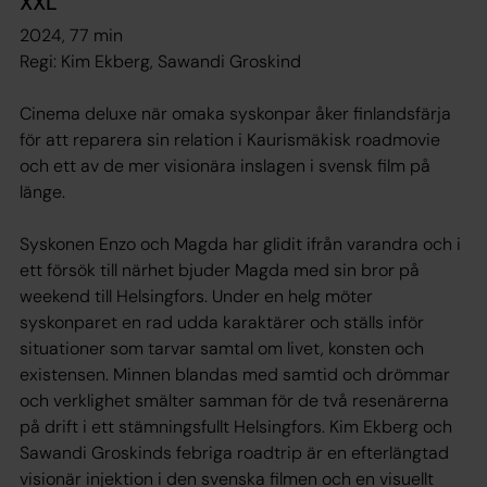
XXL
2024, 77 min
Regi: Kim Ekberg, Sawandi Groskind
Cinema deluxe när omaka syskonpar åker finlandsfärja
för att reparera sin relation i Kaurismäkisk roadmovie
och ett av de mer visionära inslagen i svensk film på
länge.
Syskonen Enzo och Magda har glidit ifrån varandra och i
ett försök till närhet bjuder Magda med sin bror på
weekend till Helsingfors. Under en helg möter
syskonparet en rad udda karaktärer och ställs inför
situationer som tarvar samtal om livet, konsten och
existensen. Minnen blandas med samtid och drömmar
och verklighet smälter samman för de två resenärerna
på drift i ett stämningsfullt Helsingfors. Kim Ekberg och
Sawandi Groskinds febriga roadtrip är en efterlängtad
visionär injektion i den svenska filmen och en visuellt