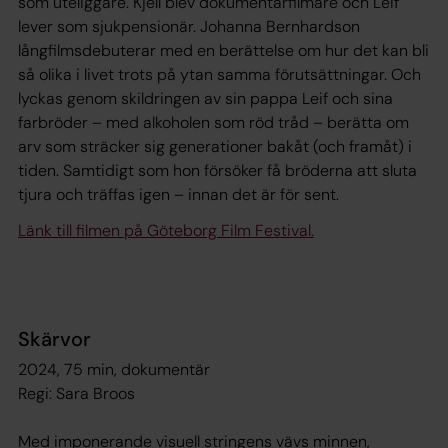
som uteliggare. Kjell blev dokumentärfilmare och Leif
lever som sjukpensionär. Johanna Bernhardson
långfilmsdebuterar med en berättelse om hur det kan bli
så olika i livet trots på ytan samma förutsättningar. Och
lyckas genom skildringen av sin pappa Leif och sina
farbröder – med alkoholen som röd tråd – berätta om
arv som sträcker sig generationer bakåt (och framåt) i
tiden. Samtidigt som hon försöker få bröderna att sluta
tjura och träffas igen – innan det är för sent.
Länk till filmen på Göteborg Film Festival.
Skärvor
2024, 75 min, dokumentär
Regi: Sara Broos
Med imponerande visuell stringens vävs minnen,