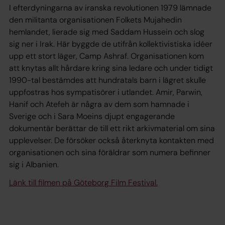
I efterdyningarna av iranska revolutionen 1979 lämnade
den militanta organisationen Folkets Mujahedin
hemlandet, lierade sig med Saddam Hussein och slog
sig ner i Irak. Här byggde de utifrån kollektivistiska idéer
upp ett stort läger, Camp Ashraf. Organisationen kom
att knytas allt hårdare kring sina ledare och under tidigt
1990-tal bestämdes att hundratals barn i lägret skulle
uppfostras hos sympatisörer i utlandet. Amir, Parwin,
Hanif och Atefeh är några av dem som hamnade i
Sverige och i Sara Moeins djupt engagerande
dokumentär berättar de till ett rikt arkivmaterial om sina
upplevelser. De försöker också återknyta kontakten med
organisationen och sina föräldrar som numera befinner
sig i Albanien.
Länk till filmen på Göteborg Film Festival.