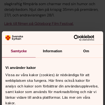
slagkraftig filmpärla som charmar med sin humor och
detaljrikedom. Njut den på krispig 35mm på premiären,
27/1, och andravisningen 28/1.
Länk till filmen på Göteborg Film Festival.
Bye Bye Boredom
Samtycke
Information
Om
2024, 78 min
Regi: Elina Sahlin
Vi använder kakor
Bland hästar, epatraktorer och övergivna hus berättas
Vissa av våra kakor (cookies) är nödvändiga för att
en lågmäld och gripande historia om sorg, skuld och
webbplatsen ska fungera. Här finns också kakor för
droger.
analys och kakor som förbättrar din användarupplevelse,
samt kakor som används för marknadsföring och när vi
13-åriga Jackie och hennes bästa vän Nova gör det
länkar vidare till andra plattformar. Läs mer om våra
mesta ihop. De hänger i hästhagen, kör epa och tar
kakor.