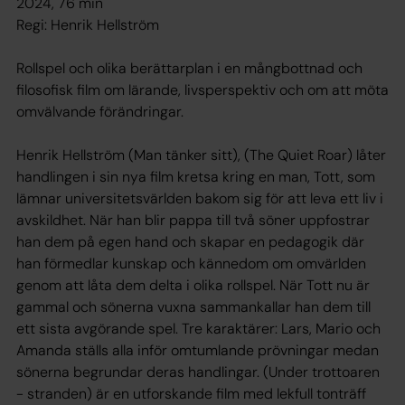
2024, 76 min
Regi: Henrik Hellström
Rollspel och olika berättarplan i en mångbottnad och
filosofisk film om lärande, livsperspektiv och om att möta
omvälvande förändringar.
Henrik Hellström (Man tänker sitt), (The Quiet Roar) låter
handlingen i sin nya film kretsa kring en man, Tott, som
lämnar universitetsvärlden bakom sig för att leva ett liv i
avskildhet. När han blir pappa till två söner uppfostrar
han dem på egen hand och skapar en pedagogik där
han förmedlar kunskap och kännedom om omvärlden
genom att låta dem delta i olika rollspel. När Tott nu är
gammal och sönerna vuxna sammankallar han dem till
ett sista avgörande spel. Tre karaktärer: Lars, Mario och
Amanda ställs alla inför omtumlande prövningar medan
sönerna begrundar deras handlingar. (Under trottoaren
- stranden) är en utforskande film med lekfull tonträff