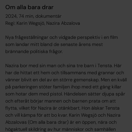
Om alla bara drar
2024, 74 min, dokumentär
Regi: Karin Wegsjö, Nazira Abzalova
Nya frågeställningar och vidgade perspektiv i en film
som landar mitt bland de senaste årens mest
brännande politiska frågor.
Nazira bor med sin man och sina tre barn i Tensta. Här
har de hittat ett hem och tillsammans med grannar och
vänner blivit en del av en större gemenskap. Men en kväll
på parkeringen stöter familjen ihop med ett gäng killar
som hotar dem med pistol. Händelsen sätter djupa spår
och efteråt börjar mannen och barnen prata om att
flytta, vilket för Nazira är otänkbart. Hon älskar Tensta
och vill kämpa för att bo kvar. Karin Wegsjö och Nazira
Abzalovas (Om alla bara drar) är en öppen, nära och
högaktuell skildring av hur människor och samhällen