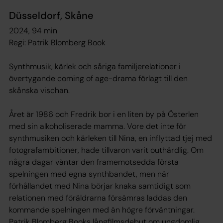
Düsseldorf, Skåne
2024, 94 min
Regi: Patrik Blomberg Book
Synthmusik, kärlek och såriga familjerelationer i
övertygande coming of age-drama förlagt till den
skånska vischan.
Året är 1986 och Fredrik bor i en liten by på Österlen
med sin alkoholiserade mamma. Vore det inte för
synthmusiken och kärleken till Nina, en inflyttad tjej med
fotografambitioner, hade tillvaron varit outhärdlig. Om
några dagar väntar den framemotsedda första
spelningen med egna synthbandet, men när
förhållandet med Nina börjar knaka samtidigt som
relationen med föräldrarna försämras laddas den
kommande spelningen med än högre förväntningar.
Patrik Blomberg Books långfilmsdebut om ungdomlig