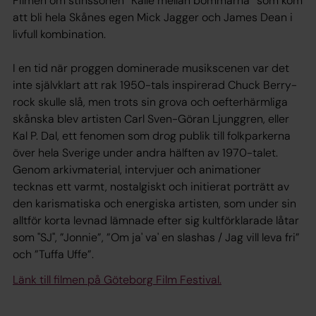
Filmen om stinssonen ”Kalle mellan bommarna” som kom
att bli hela Skånes egen Mick Jagger och James Dean i
livfull kombination.
I en tid när proggen dominerade musikscenen var det
inte självklart att rak 1950-tals inspirerad Chuck Berry-
rock skulle slå, men trots sin grova och oefterhärmliga
skånska blev artisten Carl Sven-Göran Ljunggren, eller
Kal P. Dal, ett fenomen som drog publik till folkparkerna
över hela Sverige under andra hälften av 1970-talet.
Genom arkivmaterial, intervjuer och animationer
tecknas ett varmt, nostalgiskt och initierat porträtt av
den karismatiska och energiska artisten, som under sin
alltför korta levnad lämnade efter sig kultförklarade låtar
som "SJ", ”Jonnie”, ”Om ja' va' en slashas / Jag vill leva fri”
och ”Tuffa Uffe”.
Länk till filmen på Göteborg Film Festival.