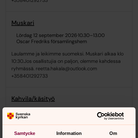
+358401292733
Muskari
lördag 12 september 2026
·
10.30
–
13.00
Oscar Fredriks församlingshem
Laulamme ja leikimme suomeksi. Muskari alkaa klo
10:30.Jos osallistujia on paljon, olemme kahdessa
ryhmässä. reetta.hakala@outlook.com
+358401292733
Kahvila/käsityö
torsdag 17 september 2026
·
10.00
–
13.00
Oscar Fredriks församlingshem
Teemme käsitöitä, kahvittelemme ja
Samtycke
Information
Om
keskustelemme.