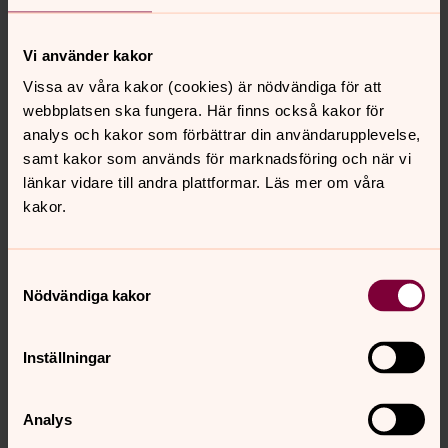
Vi använder kakor
Kahvila/käsityö
Vissa av våra kakor (cookies) är nödvändiga för att
torsdag 1 oktober 2026
·
10.00
–
13.00
webbplatsen ska fungera. Här finns också kakor för
Oscar Fredriks församlingshem
analys och kakor som förbättrar din användarupplevelse,
samt kakor som används för marknadsföring och när vi
Teemme käsitöitä, kahvittelemme ja
länkar vidare till andra plattformar. Läs mer om våra
keskustelemme.
kakor.
Muskari
Samtyckesval
Nödvändiga kakor
lördag 3 oktober 2026
·
10.30
–
13.00
Oscar Fredriks församlingshem
Inställningar
Laulamme ja leikimme suomeksi. Muskari alkaa klo
10:30.Jos osallistujia on paljon, olemme kahdessa
ryhmässä. reetta.hakala@outlook.com
Analys
+358401292733