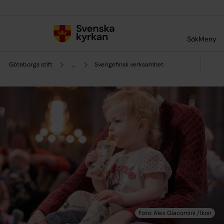
Till innehållet
Till undermeny
Sök
Meny
Göteborgs stift
...
Sverigefinsk verksamhet