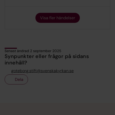
Visa fler händelser
Senast ändrad 2 september 2025
Synpunkter eller frågor på sidans
innehåll?
goteborg.stift@svenskakyrkan.se
Dela
Tillbaka till toppen
Tillbaka till innehållet