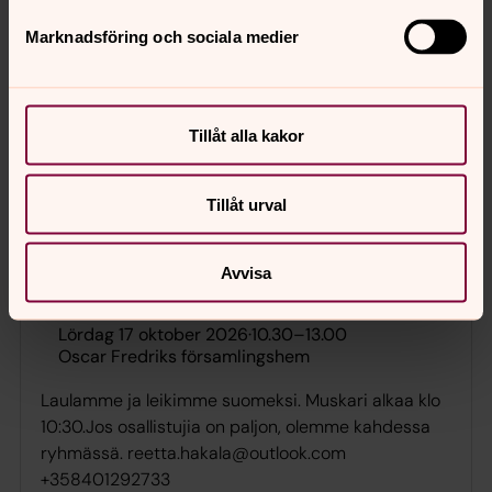
Marknadsföring och sociala medier
Kahvila/käsityö
torsdag 15 oktober 2026
·
10.00
–
13.00
Tillåt alla kakor
Oscar Fredriks församlingshem
Teemme käsitöitä, kahvittelemme ja
Tillåt urval
keskustelemme.
Avvisa
Muskari
lördag 17 oktober 2026
·
10.30
–
13.00
Oscar Fredriks församlingshem
Laulamme ja leikimme suomeksi. Muskari alkaa klo
10:30.Jos osallistujia on paljon, olemme kahdessa
ryhmässä. reetta.hakala@outlook.com
+358401292733