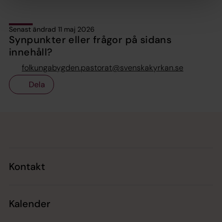
Senast ändrad 11 maj 2026
Synpunkter eller frågor på sidans
innehåll?
folkungabygden.pastorat@svenskakyrkan.se
Dela
Tillbaka till toppen
Tillbaka till innehållet
Kontakt
Kalender