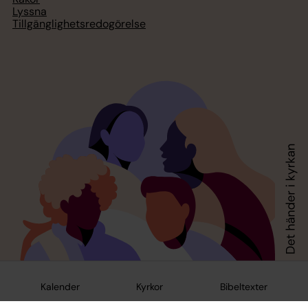
Lyssna
Tillgänglighetsredogörelse
Kalender
Kyrkor
Bibeltexter