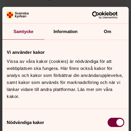
Se videon på YouTube i stället.
Ändra inställningar
Samtycke
Information
Om
Vi använder kakor
Gravstenar Bjälbo kyrkogård
Vissa av våra kakor (cookies) är nödvändiga för att
webbplatsen ska fungera. Här finns också kakor för
En gravsten berättar
analys och kakor som förbättrar din användarupplevelse,
Här finns en samling av berättelserna bakom några av
samt kakor som används för marknadsföring och när vi
kyrkogårdens gravstenar.
länkar vidare till andra plattformar. Läs mer om våra
kakor.
Bjälbo kyrka
Den nuvarande kyrkan uppfördes ursprungligen under
Samtyckesval
1100-talts första hälft. Gå en rundtur och lyssna på en
Nödvändiga kakor
guidning.