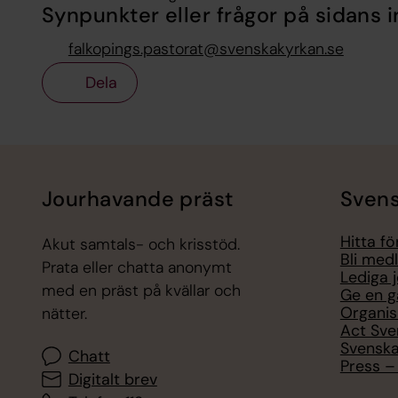
Synpunkter eller frågor på sidans i
falkopings.pastorat@svenskakyrkan.se
Dela
Tillbaka till toppen
Tillbaka till innehållet
Jourhavande präst
Svens
Hitta f
Akut samtals- och krisstöd.
Bli med
Prata eller chatta anonymt
Lediga 
med en präst på kvällar och
Ge en g
Organis
nätter.
Act Sve
Svenska
Chatt
Press – 
Digitalt brev