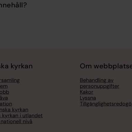
nnehåll?
ka kyrkan
Om webbplats
örsamling
Behandling av
lem
personuppgifter
jobb
Kakor
åva
Lyssna
ation
Tillgänglighetsredogö
nska kyrkan
 kyrkan i utlandet
nationell nivå