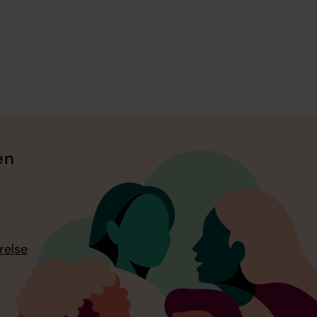
en
relse