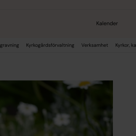
Kalender
egravning
Kyrkogårdsförvaltning
Verksamhet
Kyrkor, k