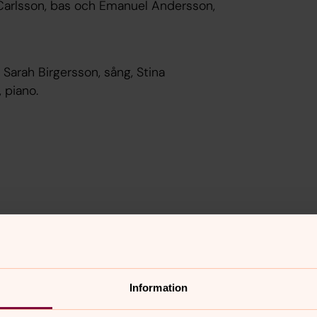
 Carlsson, bas och Emanuel Andersson,
 Sarah Birgersson, sång, Stina
, piano.
Information
rkör.