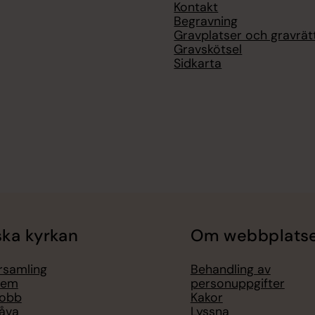
Kontakt
Begravning
Gravplatser och gravrät
Gravskötsel
Sidkarta
ka kyrkan
Om webbplats
örsamling
Behandling av
lem
personuppgifter
jobb
Kakor
åva
Lyssna