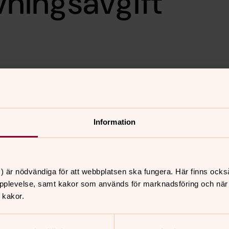
ningsavgift
avningsavgift i hela
Från många olika av
lundaborna.
Information
) är nödvändiga för att webbplatsen ska fungera. Här finns ocks
pplevelse, samt kakor som används för marknadsföring och när vi
 kakor.