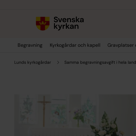
Till innehållet
Till undermeny
Begravning
Kyrkogårdar och kapell
Gravplatser 
Lunds kyrkogårdar
Samma begravningsavgift i hela lan