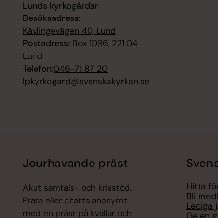
Lunds kyrkogårdar
Besöksadress:
Kävlingevägen 40, Lund
Postadress:
Box 1096, 221 04
Lund
Telefon:
046-71 87 20
lpkyrkogard@svenskakyrkan.se
Jourhavande präst
Svens
Hitta f
Akut samtals- och krisstöd.
Bli med
Prata eller chatta anonymt
Lediga 
med en präst på kvällar och
Ge en g