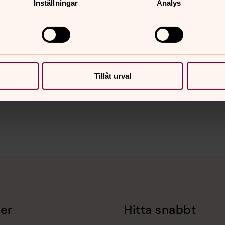
Inställningar
Analys
Tillåt urval
nnehåll?
er
Hitta snabbt