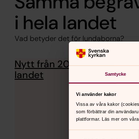
Samma begrav
i hela landet
Vad betyder det för lundaborna?
Nytt från 2017: Samma begr
landet
Samtycke
Vi använder kakor
Vissa av våra kakor (cookies
som förbättrar din användaru
plattformar. Läs mer om våra
Samtyckesval