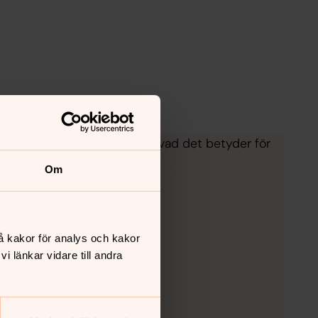
gifter till en och samma. Se vad det betyder för
Om
å kakor för analys och kakor
 länkar vidare till andra