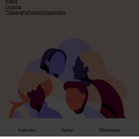
Kakor
Lyssna
Tillgänglighetsredogörelse
Kalender
Kyrkor
Bibeltexter