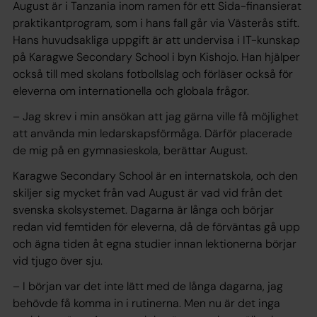
August är i Tanzania inom ramen för ett Sida-finansierat
praktikantprogram, som i hans fall går via Västerås stift.
Hans huvudsakliga uppgift är att undervisa i IT-kunskap
på Karagwe Secondary School i byn Kishojo. Han hjälper
också till med skolans fotbollslag och förläser också för
eleverna om internationella och globala frågor.
– Jag skrev i min ansökan att jag gärna ville få möjlighet
att använda min ledarskapsförmåga. Därför placerade
de mig på en gymnasieskola, berättar August.
Karagwe Secondary School är en internatskola, och den
skiljer sig mycket från vad August är vad vid från det
svenska skolsystemet. Dagarna är långa och börjar
redan vid femtiden för eleverna, då de förväntas gå upp
och ägna tiden åt egna studier innan lektionerna börjar
vid tjugo över sju.
– I början var det inte lätt med de långa dagarna, jag
behövde få komma in i rutinerna. Men nu är det inga