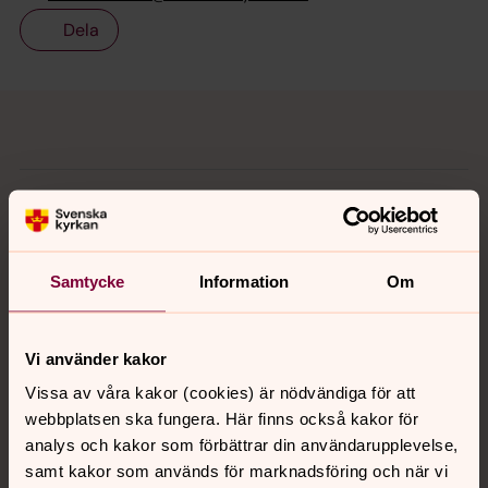
Dela
Tillbaka till toppen
Tillbaka till innehållet
Kontakt
Samtycke
Information
Om
Kalender
Vi använder kakor
Hitta snabbt
Vissa av våra kakor (cookies) är nödvändiga för att
webbplatsen ska fungera. Här finns också kakor för
analys och kakor som förbättrar din användarupplevelse,
Sociala kanaler
samt kakor som används för marknadsföring och när vi