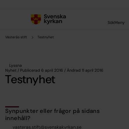
Till innehållet
Till undermeny
Sök
Meny
Västerås stift
Testnyhet
Lyssna
Nyhet / Publicerad 6 april 2016 / Ändrad 11 april 2016
Testnyhet
Synpunkter eller frågor på sidans
innehåll?
vasteras.stift@svenskakyrkan.se