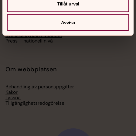
Hitta församling
Tillåt urval
Bli medlem
Lediga jobb
Ge en gåva
Avvisa
Organisation
Act Svenska kyrkan
Svenska kyrkan i utlandet
Press – nationell nivå
Om webbplatsen
Behandling av personuppgifter
Kakor
Lyssna
Tillgänglighetsredogörelse