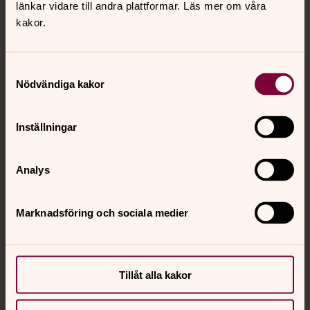
länkar vidare till andra plattformar. Läs mer om våra
kakor.
Samtyckesval
Nödvändiga kakor
Jourhavande präst
Akut samtals- och krisstöd. Prata eller chatta anonymt
Inställningar
med en präst på kvällar och nätter.
Analys
Chatt
Digitalt brev
Telefon 112
Marknadsföring och sociala medier
Svenska kyrkan
Tillåt alla kakor