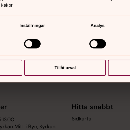
 kakor.
Inställningar
Analys
nnehåll?
Tillåt urval
er
Hitta snabbt
Sidkarta
i 13.00
yrkan Mitt i Byn, Kyrkan