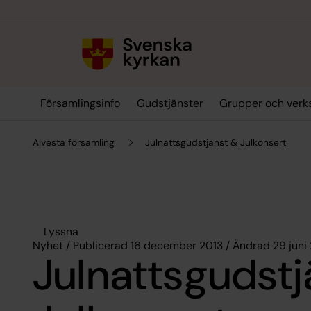
Till innehållet
Till undermeny
Församlingsinfo
Gudstjänster
Grupper och ver
Alvesta församling
Julnattsgudstjänst & Julkonsert
Lyssna
Nyhet / Publicerad 16 december 2013 / Ändrad 29 juni
Julnattsgudstj