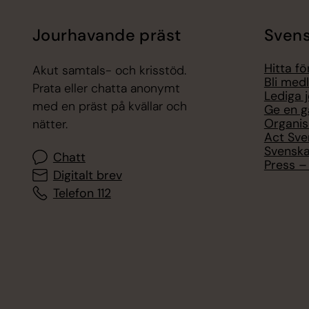
Jourhavande präst
Svens
Hitta f
Akut samtals- och krisstöd.
Bli med
Prata eller chatta anonymt
Lediga 
med en präst på kvällar och
Ge en g
Organis
nätter.
Act Sve
Svenska
Chatt
Press – 
Digitalt brev
Telefon 112