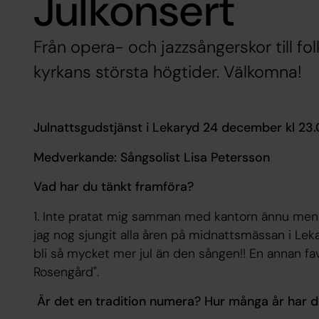
Julkonsert
Från opera- och jazzsångerskor till fol
kyrkans största högtider. Välkomna!
Julnattsgudstjänst i Lekaryd 24 december kl 23
Medverkande: Sångsolist Lisa Petersson
Vad har du tänkt framföra?
1. Inte pratat mig samman med kantorn ännu men e
jag nog sjungit alla åren på midnattsmässan i Lek
bli så mycket mer jul än den sången!! En annan fav
Rosengård".
Är det en tradition numera? Hur många år har 