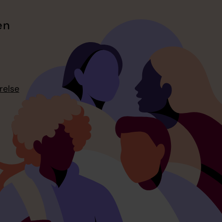
en
relse