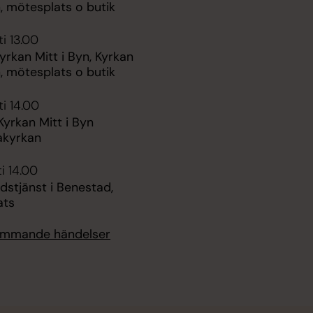
n, mötesplats o butik
i 13.00
yrkan Mitt i Byn, Kyrkan
n, mötesplats o butik
i 14.00
Kyrkan Mitt i Byn
akyrkan
i 14.00
udstjänst i Benestad,
ats
kommande händelser