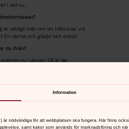
t i rad nu...
midnattsmässan?
g är väldigt mån om att hålla kvar vid.
!! En värme och glädje helt enkelt.
r du ifrån?
examen nu i januari. Då är jag
liten by som heter Holstorp som ligger
ds kyrka?
Information
t jag numera känner mig rätt hemma där
 åren. För några år sen var jag också
) är nödvändiga för att webbplatsen ska fungera. Här finns ocks
mma och hon är nära vänner.
pplevelse, samt kakor som används för marknadsföring och när vi