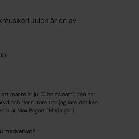
kmusiker! Julen är en av
.00
tt måste är ju "O helga natt", den har
aryd och dessutom tror jag inte det kan
orit är Max Regers "Maria går i
du medverkat
?