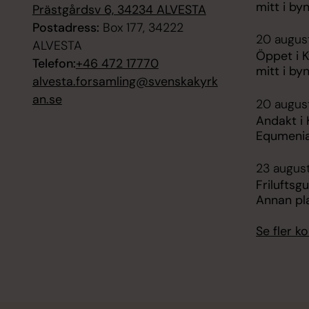
mitt i by
Prästgårdsv 6, 34234 ALVESTA
Postadress:
Box 177, 34222
20 august
ALVESTA
Öppet i K
Telefon:
+46 472 17770
mitt i by
alvesta.forsamling@svenskakyrk
an.se
20 august
Andakt i 
Equmeni
23 august
Friluftsg
Annan pl
Se fler 