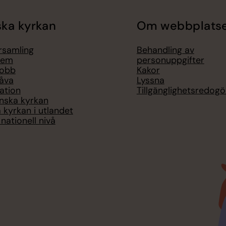
ka kyrkan
Om webbplats
örsamling
Behandling av
lem
personuppgifter
jobb
Kakor
åva
Lyssna
ation
Tillgänglighetsredogö
nska kyrkan
 kyrkan i utlandet
nationell nivå