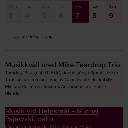
mån
tis
ons
tor
fre
lör
sön
3
4
5
6
7
8
9
Inga händelser i dag.
Musikkväll med Mike Teardrop Trio
Torsdag 13 augusti kl 18.00, denna gång i Bjursås kyrka.
Trion spelar en blandning av Country och Rockabilly.
Michael Reinstam, Rasmus Andersson och Henrik
Ulander
Musik vid Helgsmål - Michal
Pajewski, cello
Lördag 29 augusti kl 18.00 i Bjursås kyrka.