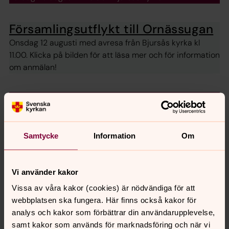
Församlingsutflykt till Ornässugan
Onsdag 12 augusti med avresa från Bjursås kyrka kl
11.00. Klicka på bilden för att läsa mer och för information
om anmälan!
Blomsterfonden - I stället för en
blomma
Din gåva gör skillnad. Genom att ge en gåva till Bjursås
Samtycke
Information
Om
Blomsterfond kan du hjälpa både familjer, föreningar och
äldre i Bjursås och Sågmyra. Nu kan du även swisha din
gåva!
Vi använder kakor
Vissa av våra kakor (cookies) är nödvändiga för att
Välkommen till Bjursås kyrka!
webbplatsen ska fungera. Här finns också kakor för
Kyrka är öppen dagtid alla dagar
analys och kakor som förbättrar din användarupplevelse,
samt kakor som används för marknadsföring och när vi