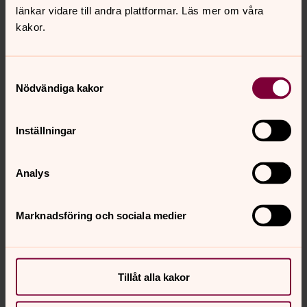
länkar vidare till andra plattformar. Läs mer om våra
Välkommen till Sågmyra kyrka!
kakor.
Kyrkan är öppen när vi firar Gudstjänster
Bjursås församlingsblad
Samtyckesval
Nödvändiga kakor
Här kan du läsa våra församlingsblad. Trevlig läsning!
Inställningar
Protokoll -
Kyrkoråd/Kyrkofullmäktige
Analys
Måldokument
Marknadsföring och sociala medier
Synpunkter eller frågor på sidans
Tillåt alla kakor
innehåll?