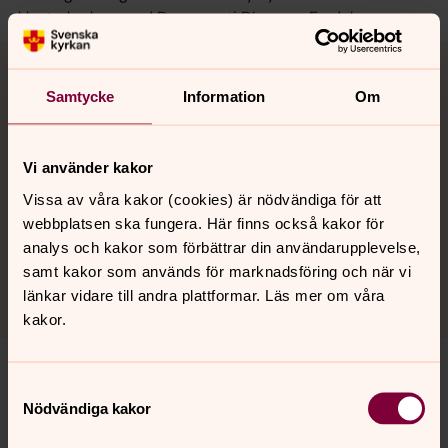
klosterkyrkan med Documenti D’amore. En del av
Nomemus festival. Från 17:00 berättar Askeby
klosterförening om kyrkans sevärdheter.
Åk på kyrkturné i sommar!
Samtycke
Information
Om
Sommaröppna kyrkor
Vi använder kakor
För sjätte året i rad kommer den populära broschyren
Vissa av våra kakor (cookies) är nödvändiga för att
Sommaröppna kyrkor. I år är fler kyrkor än någonsin med
webbplatsen ska fungera. Här finns också kakor för
och håller öppet. 212 kyrkor i Östergötland och norra
analys och kakor som förbättrar din användarupplevelse,
Småland välkomnar dig i sommar.
samt kakor som används för marknadsföring och när vi
länkar vidare till andra plattformar. Läs mer om våra
kakor.
Samtyckesval
Nödvändiga kakor
Senast ändrad 30 april 2026
Synpunkter eller frågor på sidans