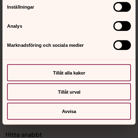
innehåll?
Inställningar
akerbo.forsamling@svenskakyrkan.se
Analys
Dela
Marknadsföring och sociala medier
Tillbaka till toppen
Tillbaka till innehållet
Tillåt alla kakor
Kontakt
Tillåt urval
Kalender
Avvisa
Hitta snabbt