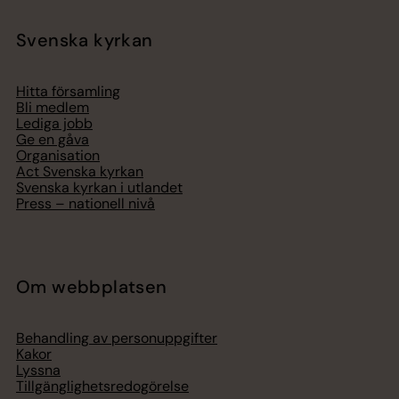
Svenska kyrkan
Hitta församling
Bli medlem
Lediga jobb
Ge en gåva
Organisation
Act Svenska kyrkan
Svenska kyrkan i utlandet
Press – nationell nivå
Om webbplatsen
Behandling av personuppgifter
Kakor
Lyssna
Tillgänglighetsredogörelse