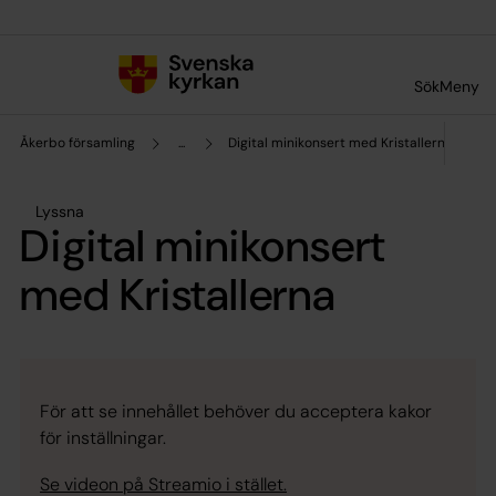
Till innehållet
Till undermeny
Sök
Meny
Åkerbo församling
...
Digital minikonsert med Kristallerna
Lyssna
Digital minikonsert
med Kristallerna
För att se innehållet behöver du acceptera kakor
för inställningar.
Se videon på Streamio i stället.