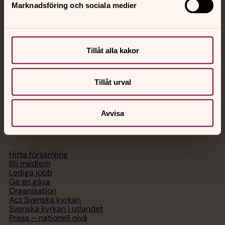
Marknadsföring och sociala medier
Akut samtals- och krisstöd. Prata eller chatta anonymt
med en präst på kvällar och nätter.
Tillåt alla kakor
Chatt
Digitalt brev
Telefon 112
Tillåt urval
Avvisa
Svenska kyrkan
Hitta församling
Bli medlem
Lediga jobb
Ge en gåva
Organisation
Act Svenska kyrkan
Svenska kyrkan i utlandet
Press – nationell nivå