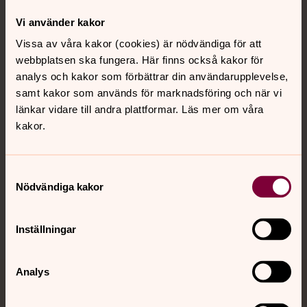
Vi använder kakor
Kontakt
Vissa av våra kakor (cookies) är nödvändiga för att
webbplatsen ska fungera. Här finns också kakor för
analys och kakor som förbättrar din användarupplevelse,
Kalender
samt kakor som används för marknadsföring och när vi
länkar vidare till andra plattformar. Läs mer om våra
kakor.
Hitta snabbt
Samtyckesval
Sociala kanaler
Nödvändiga kakor
Inställningar
Analys
Jourhavande präst