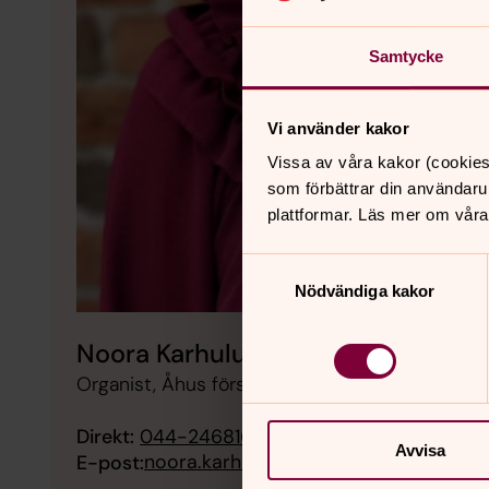
Samtycke
Vi använder kakor
Vissa av våra kakor (cookies
som förbättrar din användaru
plattformar. Läs mer om våra
Samtyckesval
Nödvändiga kakor
Noora Karhuluoma
Organist, Åhus församling
Direkt:
044-246816
Mobil:
0761-600662
Avvisa
noora.karhuluoma@svenskakyrkan.se
E-post: