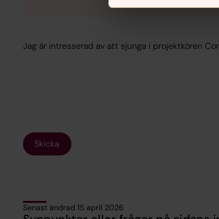
Jag är intresserad av att sjunga i projektkören Co
Skicka
Senast ändrad 15 april 2026