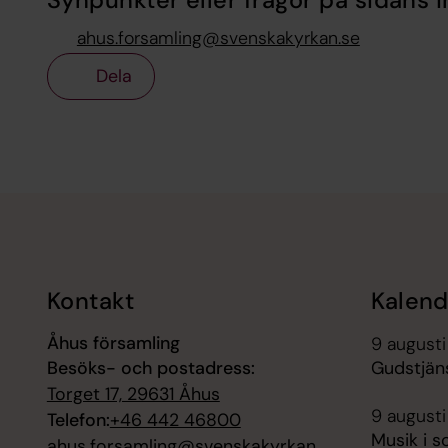
Synpunkter eller frågor på sidans i
ahus.forsamling@svenskakyrkan.se
Dela
Tillbaka till toppen
Tillbaka till innehållet
Kontakt
Kalend
Åhus församling
9 augusti
Besöks- och postadress:
Gudstjäns
Torget 17, 29631 Åhus
9 augusti
Telefon:
+46 442 46800
Musik i s
ahus.forsamling@svenskakyrkan.