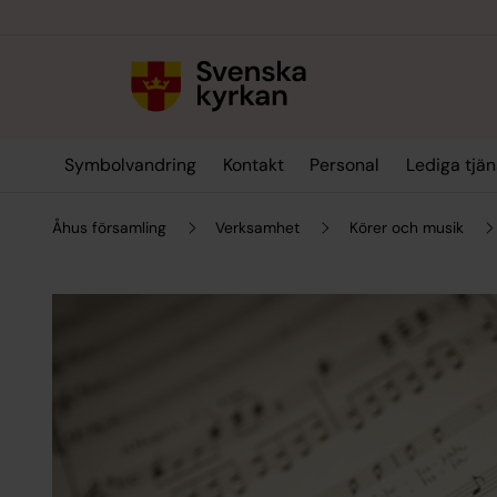
Till innehållet
Till undermeny
Symbolvandring
Kontakt
Personal
Lediga tjän
Åhus församling
Verksamhet
Körer och musik