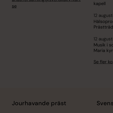
kapell
se
12 august
Hälsopro
Prästträ
12 august
Musik i s
Maria ky
Se fler 
Jourhavande präst
Svens