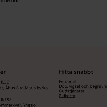
nnehåll?
er
Hitta snabbt
Personal
 11.00
Dop, vigsel och begravn
t, Åhus S:ta Maria kyrka
Gudstjänster
Sidkarta
 18.00
ommarkväll, Yngsjö