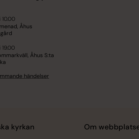
i 10.00
menad, Åhus
dgård
i 19.00
ommarkväll, Åhus S:ta
rka
kommande händelser
ka kyrkan
Om webbplats