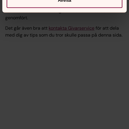
Avvisa
aktiviteter. Där kan du kan även dela med dig av lyckade
aktiviteter och evenemang som du varit med och
genomfört.
Det går även bra att
kontakta Givarservice
för att dela
med dig av tips som du tror skulle passa på denna sida.