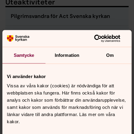
Uteaktiviteter
Pilgrimsvandra för Act Svenska kyrkan
Ordna ett Livslopp
Bjud in till öppen trädgård
Samtycke
Information
Om
Klimatloppis
Vi använder kakor
Vissa av våra kakor (cookies) är nödvändiga för att
webbplatsen ska fungera. Här finns också kakor för
Tips och idéer från engagerade
analys och kakor som förbättrar din användarupplevelse,
samt kakor som används för marknadsföring och när vi
Ljusshow på kyrkan i Västerhaninge
länkar vidare till andra plattformar. Läs mer om våra
kakor.
I Storvreta anordnas barnloppis