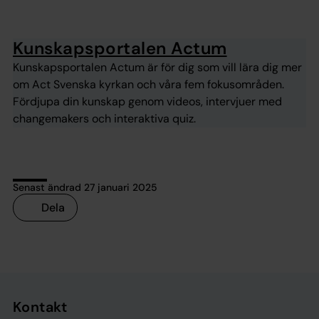
Kunskapsportalen Actum
Kunskapsportalen Actum är för dig som vill lära dig mer
om Act Svenska kyrkan och våra fem fokusområden.
Fördjupa din kunskap genom videos, intervjuer med
changemakers och interaktiva quiz.
Senast ändrad 27 januari 2025
Dela
Tillbaka till toppen
Tillbaka till innehållet
Kontakt