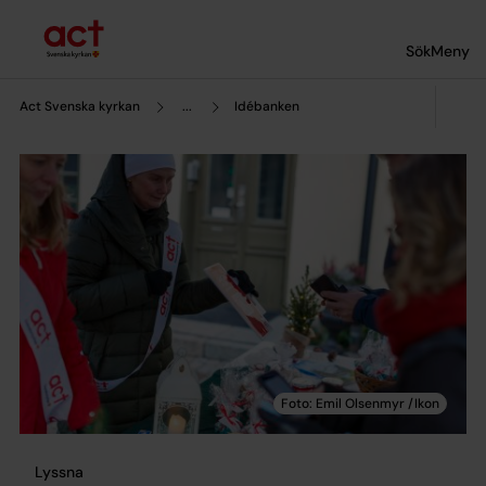
Till innehållet
Till undermeny
Sök
Meny
Act Svenska kyrkan
...
Idébanken
Lyssna