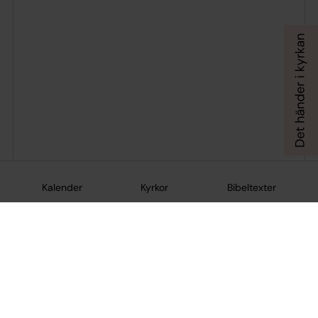
Kalender
Kyrkor
Bibeltexter