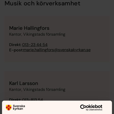
Musik och körverksamhet
Marie Hallingfors
Kantor, Vikingstads församling
Direkt:
013-23 44 54
marie.hallingfors@svenskakyrkan.se
E-post:
Karl Larsson
Kantor, Vikingstads församling
Direkt:
013-813 54
karl.larsson@svenskakyrkan.se
E-post: