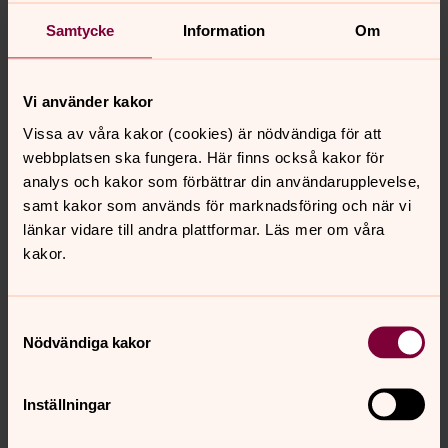
Samtycke
Information
Om
Kyrkogård och vaktmästeri
Vi använder kakor
Vissa av våra kakor (cookies) är nödvändiga för att
Johan Jansson
webbplatsen ska fungera. Här finns också kakor för
analys och kakor som förbättrar din användarupplevelse,
Kyrkovaktmästare, Vikingstads församling
samt kakor som används för marknadsföring och när vi
Direkt:
013-23 44 57
länkar vidare till andra plattformar. Läs mer om våra
johan.jansson2@svenskakyrkan.se
E-post:
kakor.
Samtyckesval
Nödvändiga kakor
Niklas Lindholm
Kyrkogårdschef, Vikingstads församling
Inställningar
Direkt:
013-813 43