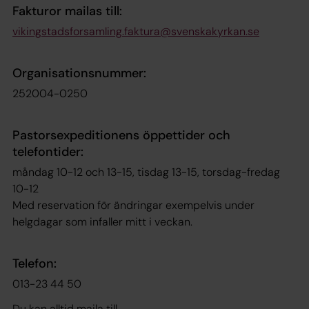
Fakturor mailas till
:
vikingstadsforsamling.faktura@svenskakyrkan.se
Organisationsnummer
:
252004-0250
Pastorsexpeditionens öppettider och
telefontider:
måndag 10-12 och 13-15, tisdag 13-15, torsdag-fredag
10-12
Med reservation för ändringar exempelvis under
helgdagar som infaller mitt i veckan.
Telefon:
013-23 44 50
Du kan alltid maila till