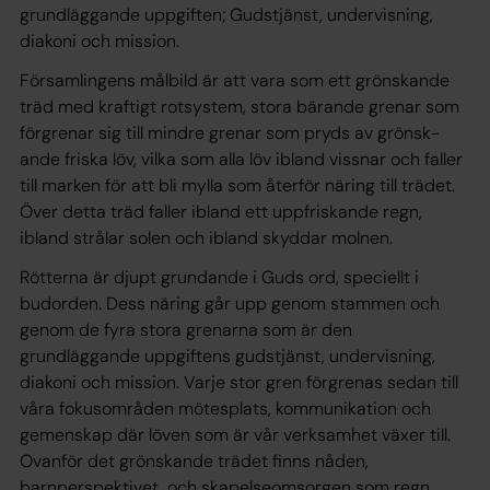
grundläggande uppgiften;
Gudstjänst, undervisning,
diakoni
och
mission.
Församlingens mål­bild är att vara som ett grönskande
träd med kraftigt rotsystem, stora bärande grenar som
förgrenar sig till mindre grenar som pryds av grönsk­
ande friska löv, vilka som alla löv ibland vissnar och faller
till marken för att bli mylla som återför näring till trädet.
Över detta träd faller ibland ett uppfriskande regn,
ibland strålar solen och ibland skyddar molnen.
Rötterna är djupt grundande i Guds ord, speciellt i
budorden. Dess näring går upp genom stammen och
genom de fyra stora grenarna som är den
grundläggande uppgiftens
gudstjänst, undervisning,
diakoni
och
mission
. Varje stor gren förgrenas sedan till
våra fokusområden
mötes­plats, kommunikation
och
gemenskap
där löven som är vår verksamhet växer till.
Ovanför det grönskande trädet finns
nåden,
barnperspektivet,
och
skapelseomsorgen
som regn,