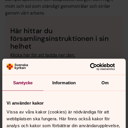
moln och sol som ständigt genomstrålar och strilar
genom vårt arbete.
Här hittar du
församlingsinstruktionen i sin
helhet
Klicka här för att ladda ner den.
Du behövs i vår församling
I Svenska kyrkan kan man vara medarbetare på många
Samtycke
Information
Om
sätt. Som ideell, förtroendevald eller anställd.
Tillsammans bär vi alla kyrkans gemensamma uppdrag i
världen.
Vi använder kakor
Vissa av våra kakor (cookies) är nödvändiga för att
Barn och familj
webbplatsen ska fungera. Här finns också kakor för
analys och kakor som förbättrar din användarupplevelse,
Välkommen till våra grupper för barn och familj i