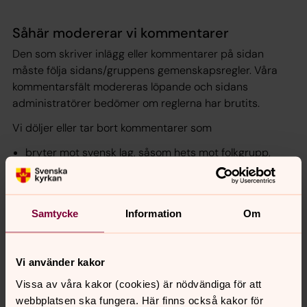
Såhär modererar vi kommentarer
Den som skriver inlägg eller kommentarer på sidan
måste följa sidans/gruppens gemenskapsregler. Våra
kommentarsfält modereras löpande och sidans
administratörer bedömer om reglerna har brutits.
Vi döljer eller tar bort kommentarer som
bryter mot svensk lag, såsom hets mot folkgrupp,
förtal eller förolämpning
innehåller yttringar som utifrån
diskrimineringsgrunderna – kön, könsöverskridande
Samtycke
Information
Om
identitet eller uttryck, etnisk tillhörighet, religion eller
annan trosuppfattning, funktionsnedsättning, sexuell
läggning och ålder – kränker andra människor.
Vi använder kakor
innehåller svordomar, glåpord och förminskande
Vissa av våra kakor (cookies) är nödvändiga för att
uttryck
webbplatsen ska fungera. Här finns också kakor för