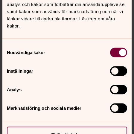
innehåller okommenterade länkar
analys och kakor som förbättrar din användarupplevelse,
innehåller reklam och annonser
samt kakor som används för marknadsföring och när vi
länkar vidare till andra plattformar. Läs mer om våra
innehåller otrevliga kommentarer som riktas mot
kakor.
sidans medarbetare
innehåller påhopp eller hot mot organisation eller
egendom
Samtyckesval
Nödvändiga kakor
innehåller våldsskildringar
inte är relevanta för sidan eller inlägget (off topic)
upprepas många gånger eller är väldigt långa (spam)
Inställningar
propagerar för eller emot en särskild
nomineringsgrupp i Svenska kyrkan.
Analys
Användare som inte följer sidans regler kan komma att
spärras. Läs även
Facebooks användarregler
.
Marknadsföring och sociala medier
Senast ändrad 19 maj 2026