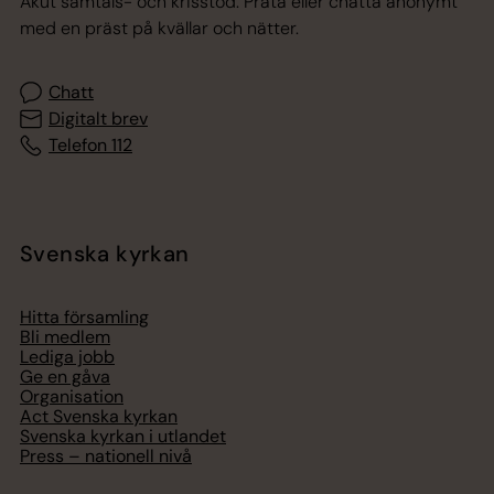
Akut samtals- och krisstöd. Prata eller chatta anonymt
med en präst på kvällar och nätter.
Chatt
Digitalt brev
Telefon 112
Svenska kyrkan
Hitta församling
Bli medlem
Lediga jobb
Ge en gåva
Organisation
Act Svenska kyrkan
Svenska kyrkan i utlandet
Press – nationell nivå