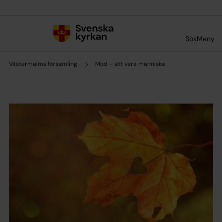
Till innehållet
Till undermeny
Sök
Meny
Västermalms församling
Mod – att vara människa