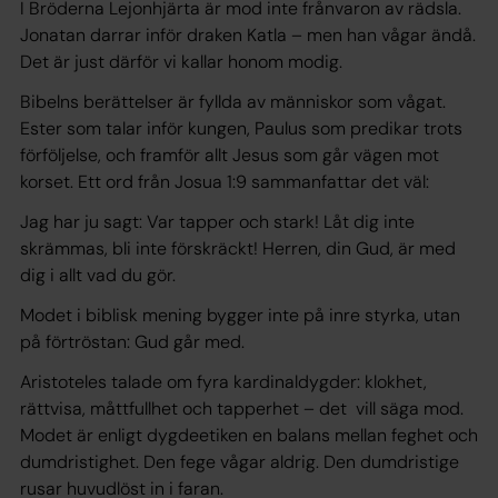
I Bröderna Lejonhjärta är mod inte frånvaron av rädsla.
Jonatan darrar inför draken Katla – men han vågar ändå.
Det är just därför vi kallar honom modig.
Bibelns berättelser är fyllda av människor som vågat.
Ester som talar inför kungen, Paulus som predikar trots
förföljelse, och framför allt Jesus som går vägen mot
korset. Ett ord från Josua 1:9 sammanfattar det väl:
Jag har ju sagt:
Var tapper och stark! Låt dig inte
skrämmas, bli inte förskräckt! Herren, din Gud, är med
dig i allt vad du gör.
Modet i biblisk mening bygger inte på inre styrka, utan
på förtröstan: Gud går med.
Aristoteles talade om fyra kardinaldygder: klokhet,
rättvisa, måttfullhet och tapperhet – det vill säga mod.
Modet är enligt dygdeetiken en balans mellan feghet och
dumdristighet. Den fege vågar aldrig. Den dumdristige
rusar huvudlöst in i faran.