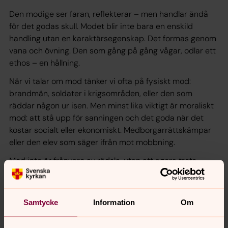
Den modige ser faran, reflekterar – men handlar ändå
för det godas skull. Modet blir inte bara en enskild
handling utan en karaktärsegenskap. Det formas genom
vana och övning. Den som gång på gång vågar, odlar ett
ethos – en hållning.
När vi talar om mod tänker vi ofta på fysiskt mod:
brandmän, soldater i krigsområden, eller den som
räddar någon ur isen. Men minst lika viktigt är moraliskt
mod: att stå upp för sanningen och det goda när det
kostar socialt eller ekonomiskt. Medborgarrättskämpar
eller den elev som säger ifrån mot mobbning.
Mod inte är frånvaro av rädsla, utan att agera trots
rädslan. Rädsla är en naturlig känsla som skyddar oss.
Men den får inte styra hela livet. Studier visar att mod
stärks av meningsfullhet och gemenskap. Den som
Samtycke
Information
Om
känner sig del av något större – en familj, ett samhälle,
en tro – vågar mer.