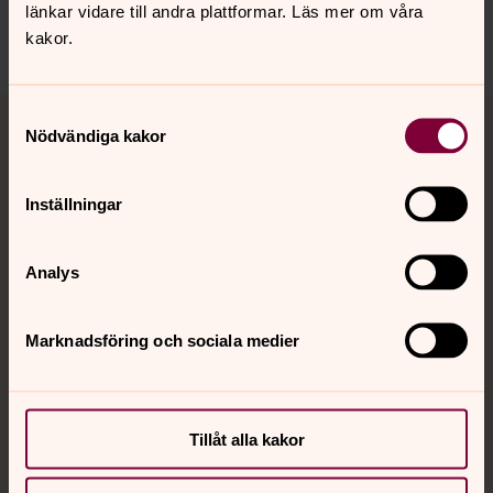
Senast ändrad 25 september 2024
länkar vidare till andra plattformar. Läs mer om våra
Dela
kakor.
Tillbaka till toppen
Tillbaka till innehållet
Samtyckesval
Nödvändiga kakor
Inställningar
Kontakt
Analys
Kalender
Marknadsföring och sociala medier
Hitta snabbt
Tillåt alla kakor
Sociala kanaler