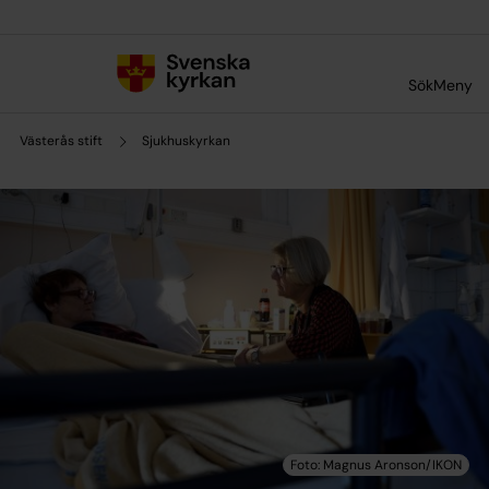
Till innehållet
Till undermeny
Sök
Meny
Västerås stift
Sjukhuskyrkan