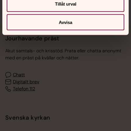
Tillåt urval
Avvisa
Jourhavande präst
Akut samtals- och krisstöd. Prata eller chatta anonymt
med en präst på kvällar och nätter.
Chatt
Digitalt brev
Telefon 112
Svenska kyrkan